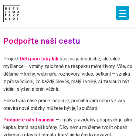
Skip
to
content
ÚVOD
O MNĚ A O PROJEKTU
NAKLADATELSTVÍ
E-SHOP
Podpořte naši cestu
VIDEA A ROZHOVORY
ARCHIV ČLÁNKŮ
PODPOŘIT
KONTAKT
Projekt
Děti jsou taky lidi
stojí na jednoduché, ale silné
myšlence – vztahy založené na respektu mění životy. Vše, co
děláme – knihy, webináře, rozhovory, videa, setkání – vzniká
z přesvědčení, že každý člověk, malý i velký, si zaslouží být
viděn, slyšen a brán vážně.
Pokud vás naše práce inspiruje, pomáhá vám nebo ve vás
otevírá nové otázky, můžete být její součástí.
Podpořte nás finančně
– i malý pravidelný příspěvek je jako
kapka, která napájí kořeny. Díky němu můžeme tvořit obsah
zdarma a otevírat témata, která jinde často nezazní.