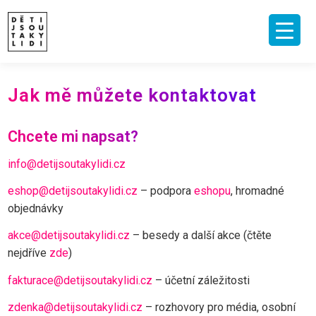
Skip
to
content
ÚVOD
O MNĚ A O PROJEKTU
NAKLADATELSTVÍ
E-SHOP
Jak mě můžete kontaktovat
VIDEA A ROZHOVORY
ARCHIV ČLÁNKŮ
PODPOŘIT
KONTAKT
Chcete mi napsat?
info@detijsoutakylidi.cz
eshop
@detijsoutakylidi.cz
– podpora
eshopu
, hromadné
objednávky
akce
@detijsoutakylidi.cz
– besedy a další akce (čtěte
nejdříve
zde
)
fakturace@detijsoutakylidi.cz
– účetní záležitosti
zdenka@detijsoutakylidi.cz
– rozhovory pro média, osobní