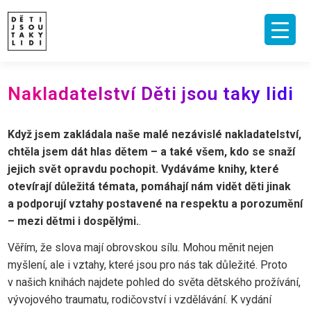
Skip
to
content
ÚVOD
O MNĚ A O PROJEKTU
NAKLADATELSTVÍ
E-SHOP
Nakladatelství Děti jsou taky lidi
VIDEA A ROZHOVORY
ARCHIV ČLÁNKŮ
PODPOŘIT
KONTAKT
Když jsem zakládala naše malé nezávislé nakladatelství,
chtěla jsem dát hlas dětem – a také všem, kdo se snaží
jejich svět opravdu pochopit. Vydáváme knihy, které
otevírají důležitá témata, pomáhají nám vidět děti jinak
a podporují vztahy postavené na respektu a porozumění
– mezi dětmi i dospělými.
.
Věřím, že slova mají obrovskou sílu. Mohou měnit nejen
myšlení, ale i vztahy, které jsou pro nás tak důležité. Proto
v našich knihách najdete pohled do světa dětského prožívání,
vývojového traumatu, rodičovství i vzdělávání. K vydání