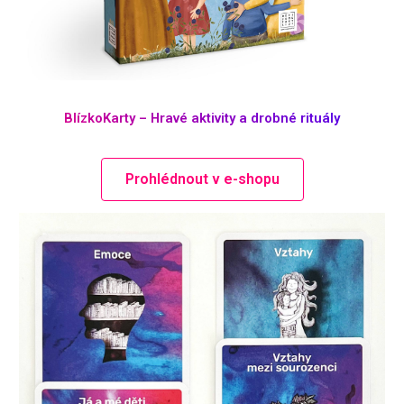
BlízkoKarty – Hravé aktivity a drobné rituály
Prohlédnout v e-shopu