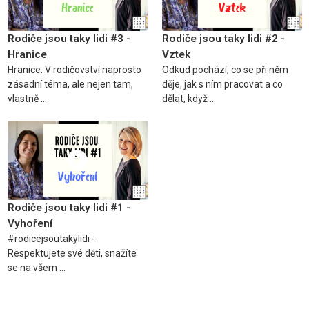
Rodiče jsou taky lidi #3 -
Rodiče jsou taky lidi #2 -
Hranice
Vztek
Hranice. V rodičovství naprosto
Odkud pochází, co se při něm
zásadní téma, ale nejen tam,
děje, jak s ním pracovat a co
vlastně ...
dělat, když ...
Rodiče jsou taky lidi #1 -
Vyhoření
#rodicejsoutakylidi -
Respektujete své děti, snažíte
se na všem ...