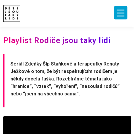
Skip
to
content
ÚVOD
O MNĚ A O PROJEKTU
NAKLADATELSTVÍ
E-SHOP
Playlist Rodiče jsou taky lidi
VIDEA A ROZHOVORY
ARCHIV ČLÁNKŮ
PODPOŘIT
KONTAKT
Seriál Zdeňky Šíp Staňkové a terapeutky Renaty
Ježkové o tom, že být respektujícím rodičem je
někdy docela fuška. Rozebíráme témata jako
“hranice”, “vztek”, “vyhoření”, “nesoulad rodičů”
nebo “jsem na všechno sama”.