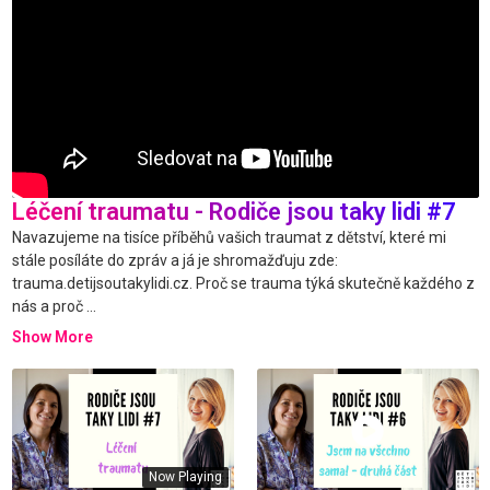
Léčení traumatu - Rodiče jsou taky lidi #7
Navazujeme na tisíce příběhů vašich traumat z dětství, které mi
stále posíláte do zpráv a já je shromažďuju zde:
trauma.detijsoutakylidi.cz. Proč se trauma týká skutečně každého z
nás a proč
...
Show More
Now Playing