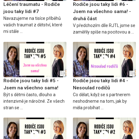
Léčení traumatu - Rodiče
Rodiče jsou taky lidi #6 -
jsou taky lidi #7
Jsem na všechno sama! -
Navazujeme na tisíce příběhů
druhá část
vašich traumat z dětství, které
V předchozím díle RJTL jsme se
mi stále ...
zaměřily spíše na pocitovou a ...
Rodiče jsou taky lidi #5 -
Rodiče jsou taky lidi #4 -
Jsem na všechno sama!
Nesoulad rodičů
Být s dětmi často, dlouho a
Co dělat, když se s partnerem
intenzivně je náročné. Ze všech
neshodneme na tom, jak by
stran se ...
měla probíhat ...