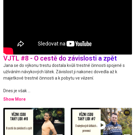
VJTL #8 - O cestě do závislosti a zpět
Jana se do výkonu trestu dostala kvůli trestné činnosti spojené s
užíváním návykových látek. Závislost ji nakonec dovedla až k
majetkové trestné činnosti a k pobytu ve vězení.
Dnes je však
...
Show More