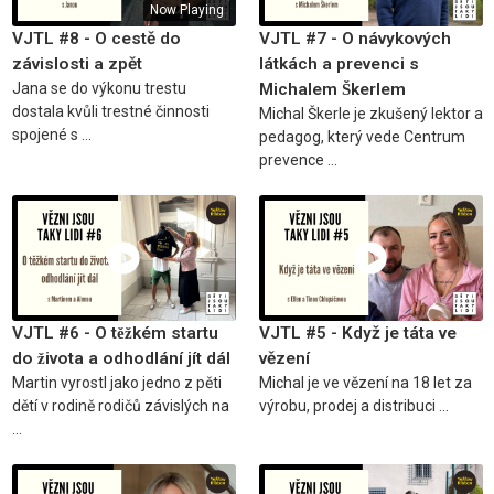
Now Playing
VJTL #8 - O cestě do
VJTL #7 - O návykových
závislosti a zpět
látkách a prevenci s
Jana se do výkonu trestu
Michalem Škerlem
dostala kvůli trestné činnosti
Michal Škerle je zkušený lektor a
spojené s ...
pedagog, který vede Centrum
prevence ...
VJTL #6 - O těžkém startu
VJTL #5 - Když je táta ve
do života a odhodlání jít dál
vězení
Martin vyrostl jako jedno z pěti
Michal je ve vězení na 18 let za
dětí v rodině rodičů závislých na
výrobu, prodej a distribuci ...
...