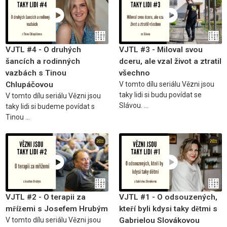
VJTL #4 - O druhých
VJTL #3 - Miloval svou
šancích a rodinných
dceru, ale vzal život a ztratil
vazbách s Tinou
všechno
Chlupáčovou
V tomto dílu seriálu Vězni jsou
taky lidi si budu povídat se
V tomto dílu seriálu Vězni jsou
Slávou. ...
taky lidi si budeme povídat s
Tinou ...
VJTL #2 - O terapii za
VJTL #1 - O odsouzených,
mřížemi s Josefem Hrubým
kteří byli kdysi taky dětmi s
V tomto dílu seriálu Vězni jsou
Gabrielou Slovákovou