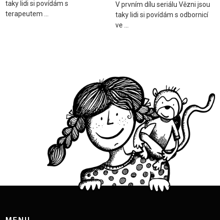
taky lidi si povídám s
V prvním dílu seriálu Vězni jsou
terapeutem ...
taky lidi si povídám s odbornicí
ve ...
MENU