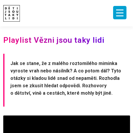
Skip
to
content
ÚVOD
O MNĚ A O PROJEKTU
NAKLADATELSTVÍ
E-SHOP
Playlist Vězni jsou taky lidi
VIDEA A ROZHOVORY
ARCHIV ČLÁNKŮ
PODPOŘIT
KONTAKT
Jak se stane, že z malého roztomilého miminka
vyroste vrah nebo násilník? A co potom dál? Tyto
otázky si kladou lidé snad od nepaměti. Rozhodla
jsem se zkusit hledat odpovědi. Rozhovory
o dětství, vině a cestách, které mohly být jiné.