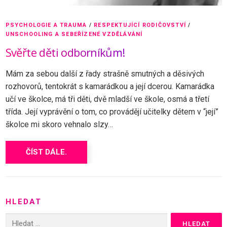
PSYCHOLOGIE A TRAUMA
/
RESPEKTUJÍCÍ RODIČOVSTVÍ
/
UNSCHOOLING A SEBEŘÍZENÉ VZDĚLÁVÁNÍ
Svěřte děti odborníkům!
Mám za sebou další z řady strašně smutných a děsivých
rozhovorů, tentokrát s kamarádkou a její dcerou. Kamarádka
učí ve školce, má tři děti, dvě mladší ve škole, osmá a třetí
třída. Její vyprávění o tom, co provádějí učitelky dětem v “její”
školce mi skoro vehnalo slzy…
ČÍST DÁLE.
HLEDAT
Vyhledávání