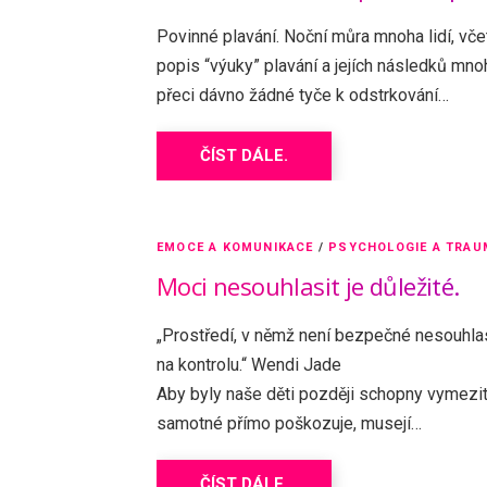
Povinné plavání. Noční můra mnoha lidí, vč
popis “výuky” plavání a jejích následků mno
přeci dávno žádné tyče k odstrkování…
ČÍST DÁLE.
EMOCE A KOMUNIKACE
/
PSYCHOLOGIE A TRAU
Moci nesouhlasit je důležité.
„Prostředí, v němž není bezpečné nesouhlas
na kontrolu.“ Wendi Jade
Aby byly naše děti později schopny vymezit
samotné přímo poškozuje, musejí…
ČÍST DÁLE.