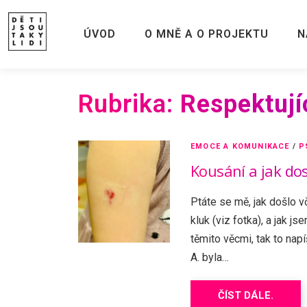
Skip
to
ÚVOD
O MNĚ A O PROJEKTU
N
content
Rubrika:
Respektují
EMOCE A KOMUNIKACE
/
P
Kousání a jak dosp
Ptáte se mě, jak došlo v
kluk (viz fotka), a jak j
těmito věcmi, tak to napí
A. byla…
ČÍST DÁLE.