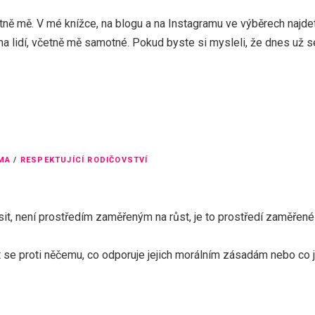
etně mě. V mé knížce, na blogu a na Instagramu ve výběrech najde
ha lidí, včetně mě samotné. Pokud byste si mysleli, že dnes už s
MA
/
RESPEKTUJÍCÍ RODIČOVSTVÍ
it, není prostředím zaměřeným na růst, je to prostředí zaměřené
 se proti něčemu, co odporuje jejich morálním zásadám nebo co 