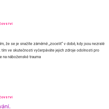
ČOVSTVÍ
tím, že se je snažíte záměrně „zocelit“ v době, kdy jsou nezralé
tím ve skutečnosti vyčerpáváte jejich zdroje odolnosti pro
ce na náboženské trauma
ČOVSTVÍ
vání.