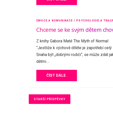
EMOCE A KOMUNIKACE
/
PSYCHOLOGIE A TRAU
Chceme se ke svým dětem chova
Z knihy Gabora Maté The Myth of Normal:
“Jestliže k výchově dítěte je zapotřebí celý
Snaha být „dobrými rodiči“, se může zdát j
dětmi.…
ČÍST DÁLE.
N
a
STARŠÍ PŘÍSPĚVKY
v