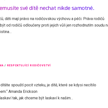
nemusíte své dítě nechat nikde samotné.
čů; děti mají právo na rodičovskou výchovu a péči. Práva rodičů
ýt od rodičů odloučeny proti jejich vůli jen rozhodnutím soudu n
istina…
MA
/
RESPEKTUJÍCÍ RODIČOVSTVÍ
ítěte spouští pocit vzteku, je dítě, které se kdysi necítilo
bem.“ Amanda Erickson
 laskaví tak, jak chceme být laskaví k našim…