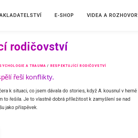
AKLADATELSTVÍ
E-SHOP
VIDEA A ROZHOVOR
cí rodičovství
SYCHOLOGIE A TRAUMA
/
RESPEKTUJÍCÍ RODIČOVSTVÍ
ělí řeší konflikty.
čera k situaci, co jsem dávala do stories, když A. kousnul v herně
sem to řešila. Je to vlastně dobrá příležitost k zamyšlení se nad
šu jako příspěvek.