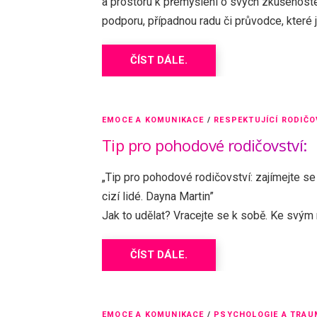
a prostoru k přemýšlení o svých zkušenostec
podporu, případnou radu či průvodce, které 
ČÍST DÁLE.
EMOCE A KOMUNIKACE
/
RESPEKTUJÍCÍ RODIČO
Tip pro pohodové rodičovství:
„Tip pro pohodové rodičovství: zajímejte se v
cizí lidé. Dayna Martin”
Jak to udělat? Vracejte se k sobě. Ke svým
ČÍST DÁLE.
EMOCE A KOMUNIKACE
/
PSYCHOLOGIE A TRAU