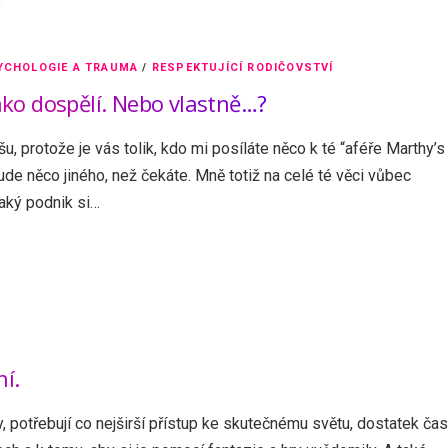
YCHOLOGIE A TRAUMA
/
RESPEKTUJÍCÍ RODIČOVSTVÍ
jako dospělí. Nebo vlastně…?
šu, protože je vás tolik, kdo mi posíláte něco k té “aféře Marthy’s
de něco jiného, než čekáte. Mně totiž na celé té věci vůbec
jaký podnik si…
ní.
, potřebují co nejširší přístup ke skutečnému světu, dostatek ča