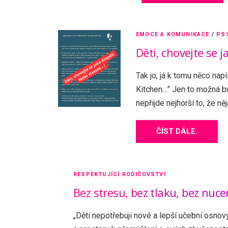
EMOCE A KOMUNIKACE
/
PS
Děti, chovejte se 
Tak jo, já k tomu něco napí
Kitchen…” Jen to možná bu
nepřijde nejhorší to, že ně
ČÍST DÁLE.
RESPEKTUJÍCÍ RODIČOVSTVÍ
Bez stresu, bez tlaku, bez nuce
„Děti nepotřebuji nové a lepší učební osnovy