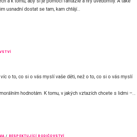
h a k tomu, aby si je pomocí fantazie a hry uvědomily. A také
jim usnadní dostat se tam, kam chtějí…
VSTVÍ
íc o to, co si o vás myslí vaše děti, než o to, co si o vás myslí
 morálním hodnotám. K tomu, v jakých vztazích chcete s lidmi –…
MA
/
RESPEKTUJÍCÍ RODIČOVSTVÍ