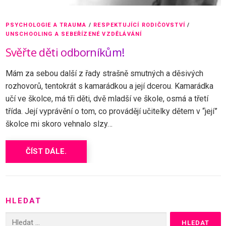
PSYCHOLOGIE A TRAUMA
/
RESPEKTUJÍCÍ RODIČOVSTVÍ
/
UNSCHOOLING A SEBEŘÍZENÉ VZDĚLÁVÁNÍ
Svěřte děti odborníkům!
Mám za sebou další z řady strašně smutných a děsivých
rozhovorů, tentokrát s kamarádkou a její dcerou. Kamarádka
učí ve školce, má tři děti, dvě mladší ve škole, osmá a třetí
třída. Její vyprávění o tom, co provádějí učitelky dětem v “její”
školce mi skoro vehnalo slzy…
ČÍST DÁLE.
HLEDAT
Vyhledávání