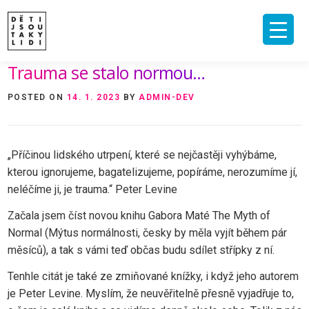
Skip
to
content
Trauma se stalo normou…
ÚVOD
O MNĚ A O PROJEKTU
NAKLADATELSTVÍ
E-SHOP
POSTED ON
14. 1. 2023
BY
ADMIN-DEV
VIDEA A ROZHOVORY
ARCHIV ČLÁNKŮ
PODPOŘIT
KONTAKT
„Příčinou lidského utrpení, které se nejčastěji vyhýbáme,
kterou ignorujeme, bagatelizujeme, popíráme, nerozumíme jí,
neléčíme ji, je trauma.“ Peter Levine
Začala jsem číst novou knihu Gabora Maté The Myth of
Normal (Mýtus normálnosti, česky by měla vyjít během pár
měsíců), a tak s vámi teď občas budu sdílet střípky z ní.
Tenhle citát je také ze zmiňované knížky, i když jeho autorem
je Peter Levine. Myslím, že neuvěřitelně přesně vyjadřuje to,