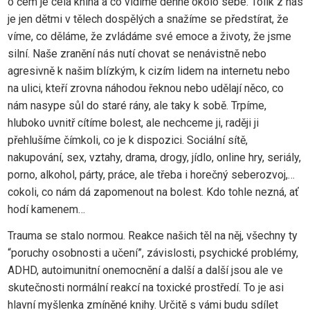
o čem je celá kniha a co vidíme denně okolo sebe. Tolik z nás
je jen dětmi v tělech dospělých a snažíme se předstírat, že
víme, co děláme, že zvládáme své emoce a životy, že jsme
silní. Naše zranění nás nutí chovat se nenávistně nebo
agresivně k našim blízkým, k cizím lidem na internetu nebo
na ulici, kteří zrovna náhodou řeknou nebo udělají něco, co
nám nasype sůl do staré rány, ale taky k sobě. Trpíme,
hluboko uvnitř cítíme bolest, ale nechceme ji, raději ji
přehlušíme čímkoli, co je k dispozici. Sociální sítě,
nakupování, sex, vztahy, drama, drogy, jídlo, online hry, seriály,
porno, alkohol, párty, práce, ale třeba i horečný seberozvoj,…
cokoli, co nám dá zapomenout na bolest. Kdo tohle nezná, ať
hodí kamenem…
Trauma se stalo normou. Reakce našich těl na něj, všechny ty
“poruchy osobnosti a učení”, závislosti, psychické problémy,
ADHD, autoimunitní onemocnění a další a další jsou ale ve
skutečnosti normální reakcí na toxické prostředí. To je asi
hlavní myšlenka zmíněné knihy. Určitě s vámi budu sdílet