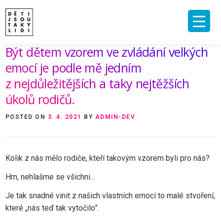
Skip
to
content
Být dětem vzorem ve zvládání velkých
ÚVOD
O MNĚ A O PROJEKTU
NAKLADATELSTVÍ
E-SHOP
emocí je podle mě jedním
VIDEA A ROZHOVORY
ARCHIV ČLÁNKŮ
z nejdůležitějších a taky nejtěžších
PODPOŘIT
KONTAKT
úkolů rodičů.
POSTED ON
3. 4. 2021
BY
ADMIN-DEV
Kolik z nás mělo rodiče, kteří takovým vzorem byli pro nás?
Hm, nehlašme se všichni…
Je tak snadné vinit z našich vlastních emocí to malé stvoření,
které „nás teď tak vytočilo”.