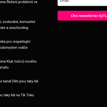
pina Řešení problémů ve
Chci newsletter DJT
, svobodné, komunitní
vání a unschooling
ka pro respektující
odomyslné rodiče
pina Klub tvůrců nového
gmatu
 kanál Děti jsou taky lidi
ou taky lidi na Tik Toku