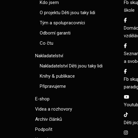
Kdo jsem
Fb sku
škole
O projektu Děti jsou taky lidi
Tým a spolupracovníci
Domácí
Odborní garanti
vzdělá
Co čtu
Seznam
Nakladatelství
a svob
Nakladatelství Děti jsou taky lidi
Knihy & publikace
Fb sku
Připravujeme
paradi
E-shop
Youtube
Videa a rozhovory
Archiv článků
Děti js
Podpořit