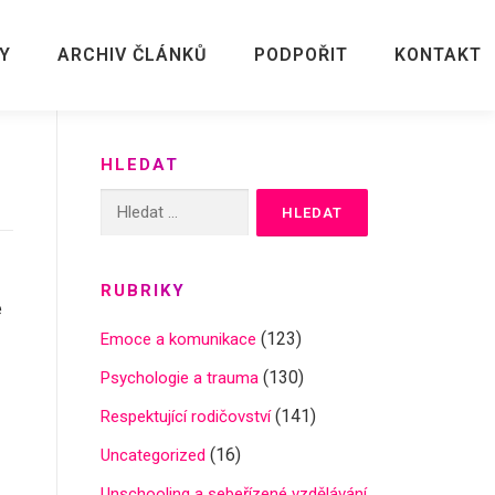
Y
ARCHIV ČLÁNKŮ
PODPOŘIT
KONTAKT
HLEDAT
Vyhledávání
RUBRIKY
e
(123)
Emoce a komunikace
(130)
Psychologie a trauma
(141)
Respektující rodičovství
(16)
Uncategorized
Unschooling a sebeřízené vzdělávání