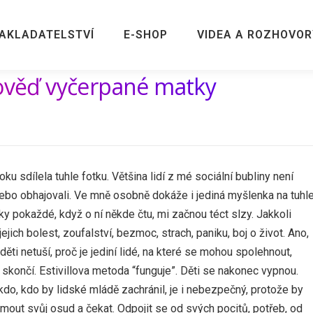
AKLADATELSTVÍ
E-SHOP
VIDEA A ROZHOVOR
pověď vyčerpané matky
sdílela tuhle fotku. Většina lidí z mé sociální bubliny není
 nebo obhajovali. Ve mně osobně dokáže i jediná myšlenka na tuhl
ky pokaždé, když o ní někde čtu, mi začnou téct slzy. Jakkoli
jejich bolest, zoufalství, bezmoc, strach, paniku, boj o život. Ano,
ěti netuší, proč je jediní lidé, na které se mohou spolehnout,
dy skončí. Estivillova metoda “funguje”. Děti se nakonec vypnou.
 nikdo, kdo by lidské mládě zachránil, je i nebezpečný, protože by
jmout svůj osud a čekat. Odpojit se od svých pocitů, potřeb, od