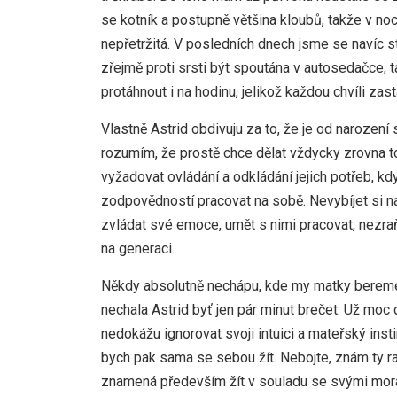
se kotník a postupně většina kloubů, takže v noc
nepřetržitá. V posledních dnech jsme se navíc st
zřejmě proti srsti být spoutána v autosedačce, 
protáhnout i na hodinu, jelikož každou chvíli z
Vlastně Astrid obdivuju za to, že je od narození 
rozumím, že prostě chce dělat vždycky zrovna to
vyžadovat ovládání a odkládání jejich potřeb, k
zodpovědností pracovat na sobě. Nevybíjet si n
zvládat své emoce, umět s nimi pracovat, nezra
na generaci.
Někdy absolutně nechápu, kde my matky bereme s
nechala Astrid byť jen pár minut brečet. Už moc
nedokážu ignorovat svoji intuici a mateřský ins
bych pak sama se sebou žít. Nebojte, znám ty rad
znamená především žít v souladu se svými morál