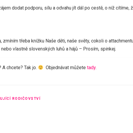
em dodat podporu, sílu a odvahu jít dál po cestě, o níž cítíme, 
u, zmíním třeba knížku Naše děti, naše světy, cokoli o attachment
 nebo vlastně slovenských luhů a hájů – Prosím, spinkej.
A chcete? Tak jo.
Objednávat můžete
tady
.
UJÍCÍ RODIČOVSTVÍ