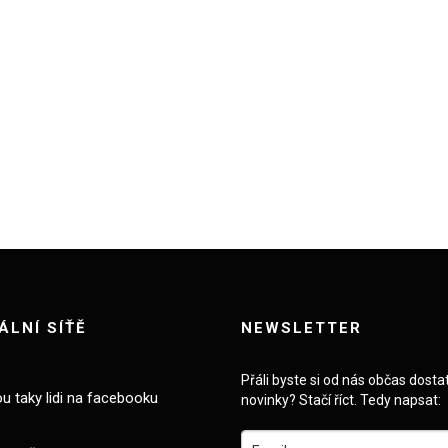
ÁLNÍ SÍŤĚ
NEWSLETTER
Přáli byste si od nás občas dosta
ou taky lidi na facebooku
novinky? Stačí říct. Tedy napsat: