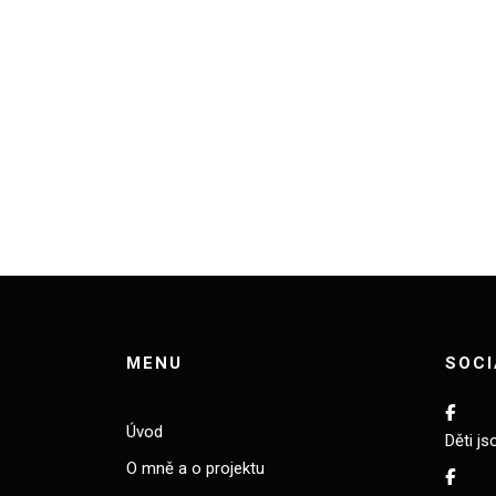
MENU
SOCI
Úvod
Děti js
O mně a o projektu