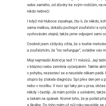
sebe samého, od důvěry ke svým rodičům, na něž
nikdo nebrečí.
I když mě hluboce zasahuje, čtu-li, že někdo, k
sama matkou, dokážu pochopit zoufalství a vyčerp
vychováváni stejně, takže jsme odpojení sami od
Osobně jsem vždycky cítila, že s touhle metodou
a zoufalstvím, že “nic nefunguje”, ovládne vás 
Mojí nejmladší Astrid je teď 11 měsíců. Její tatí
v blázinci nebo zemřela vyčerpáním. Takhle aktivn
v pohybu, nezastaví se a neustále někam padá. K
stopro by získala diagnózu. Spí přes den jen u 
nebo v nosítku. V noci spí taky jen u prsa, obča
někdy i častěji. Já mám potíže s usínáním, takž
a čekám na spánek. Kromě toho, že je pořád přis
a škrábe. Do toho mám už půl roku neustále se zh