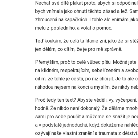
Nechat své dítě plakat proto, abych si odpočinul
bych vnímala jako ohnutí těchto zásad a lež. S
zhroucená na kapačkách. I tohle ale vnímám jak
melu z posledního, a volat o pomoc.
Teď koukám, že celá ta litanie zní, jako že si s
jen dělám, co cítím, že je pro mě správně.
Přemýšlím, proč to celé vůbec píšu. Možná jste 
na klidném, respektujícím, sebeřízeném a svobo
cítím, že tohle je cesta, po níž chci jít. Je to al
náhodou nejsem na konci a myslím, že nikdy ne
Proč tedy ten text? Abyste věděli, vy, vyčerpaní, 
hodně. Že nikdo není dokonalý. Že děláme mnoh
sami pro sebe poučit a můžeme se snažit je neo
a v podstatě jednoduchá, když dokážeme nahlédno
ozývají naše vlastní zranění a traumata z dětství.