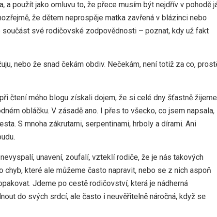
a, a použít jako omluvu to, že přece musím být nejdřív v pohodě já
amozřejmě, že dětem neprospěje matka zavřená v blázinci nebo
o součást své rodičovské zodpovědnosti – poznat, kdy už fakt
těžuju, nebo že snad čekám obdiv. Nečekám, není totiž za co, prost
při čtení mého blogu získali dojem, že si celé dny šťastně žijeme
dném obláčku. V zásadě ano. I přes to všecko, co jsem napsala,
e cesta. S mnoha zákrutami, serpentinami, hrboly a dírami. Ani
budu.
nevyspalí, unavení, zoufalí, vzteklí rodiče, že je nás takových
o chyb, které ale můžeme často napravit, nebo se z nich aspoň
pakovat. Jdeme po cestě rodičovství, která je nádherná
ut do svých srdcí, ale často i neuvěřitelně náročná, když se