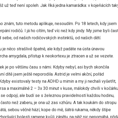
 už teď není spoleh. Jak říká jedna kamarádka: v kojeňácích tak
oho znám, tuto metodu aplikuje, nesoudím. Po 18 letech, kdy jsem
ání rodičů. I já ho cítím, teď víc než kdy jindy. My jsme byli čas
 sebe, od našich rodičovských instinktů, od našich dětí.
 je něco strašlivě špatně, ale když padáte na ústa únavou
mrcha amygdala, přístup k neokortexu je ztracen a už se vezete.
nek je po většinu času s námi. Kdyby nebyl, asi bych skončila
í dítě jsem ještě neporodila. Astrid je velmi akční, pořád
dyby existovaly testy na ADHD u mimin a my ji nechali vyšetřit,
prsa a maximálně 2 – 3x 30 minut v kuse, málokdy chvíli v kočárk
s se odpojí, ale budí se s železnou pravidelností každou hodinu,
e často než zaberu, je ona už zas vzhůru. A tak koukám do stropu
átá, sebou věčně hází, kope do mě, šátrá rukama, někdy štípe
oršující bolesti ramene kvůli zánětu, na nějž nic nepomáhá, přid