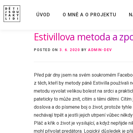
Skip
to
ÚVOD
O MNĚ A O PROJEKTU
N
content
Estivillova metoda a z
POSTED ON
3. 6. 2020
BY
ADMIN-DEV
Před pár dny jsem na svém soukromém Facebooku 
z těch, kteří by metody páně Estivilla používali
metodu vyvolat velikou bolest na srdci a praktic
pateticky to může znít, cítím s těmi dětmi. Cítím 
doslova a do písmene boj o život, protože tyhle d
nechávají trpět a jestli jejich utrpení vůbec něk
Pláč a křik o život je vysilující, a když nepřijde
mohl přivolat predátora. Logický důsledek je při