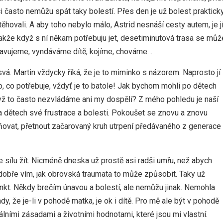
i často nemůžu spát taky bolestí. Přes den je už bolest praktick
ěhovali. A aby toho nebylo málo, Astrid nesnáší cesty autem, je j
takže když s ní někam potřebuju jet, desetiminutová trasa se můž
astavujeme, vyndáváme dítě, kojíme, chováme…
svá. Martin vždycky říká, že je to miminko s názorem. Naprosto jí
, co potřebuje, vždyť je to batole! Jak bychom mohli po dětech
dyž to často nezvládáme ani my dospělí? Z mého pohledu je naší
a dětech své frustrace a bolesti. Pokoušet se znovu a znovu
ňovat, přetnout začarovaný kruh utrpení předávaného z generace
ílu žít. Nicméně dneska už prostě asi radši umřu, než abych
 dobře vím, jak obrovská traumata to může způsobit. Taky už
tinkt. Někdy brečím únavou a bolestí, ale nemůžu jinak. Nemohla
y, že je-li v pohodě matka, je ok i dítě. Pro mě ale být v pohodě
ními zásadami a životními hodnotami, které jsou mi vlastní.