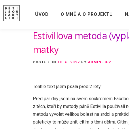
Skip
to
ÚVOD
O MNĚ A O PROJEKTU
N
content
Estivillova metoda (vyp
matky
POSTED ON
10. 6. 2022
BY
ADMIN-DEV
Tenhle text jsem psala před 2 lety:
Před pár dny jsem na svém soukromém Facebooku 
z těch, kteří by metody páně Estivilla používali
metodu vyvolat velikou bolest na srdci a praktic
pateticky to může znít, cítím s těmi dětmi. Cítím 