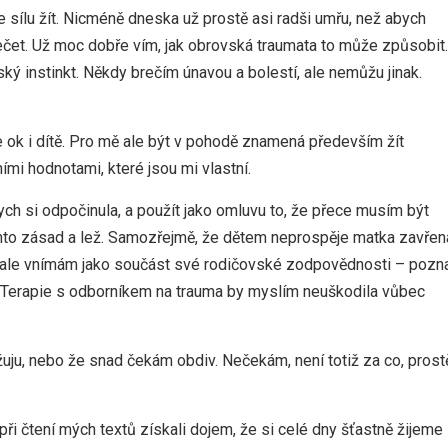
ílu žít. Nicméně dneska už prostě asi radši umřu, než abych
rečet. Už moc dobře vím, jak obrovská traumata to může způsobit.
ský instinkt. Někdy brečím únavou a bolestí, ale nemůžu jinak.
je ok i dítě. Pro mě ale být v pohodě znamená především žít
mi hodnotami, které jsou mi vlastní.
ch si odpočinula, a použít jako omluvu to, že přece musím být
ěchto zásad a lež. Samozřejmě, že dětem neprospěje matka zavřen
e ale vnímám jako součást své rodičovské zodpovědnosti – pozna
. Terapie s odborníkem na trauma by myslím neuškodila vůbec
těžuju, nebo že snad čekám obdiv. Nečekám, není totiž za co, prost
ři čtení mých textů získali dojem, že si celé dny šťastně žijeme