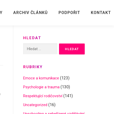
Y
ARCHIV ČLÁNKŮ
PODPOŘIT
KONTAKT
HLEDAT
Vyhledávání
RUBRIKY
(123)
Emoce a komunikace
(130)
Psychologie a trauma
e
(141)
Respektující rodičovství
(16)
Uncategorized
Unschooling a sebeřízené vzdělávání