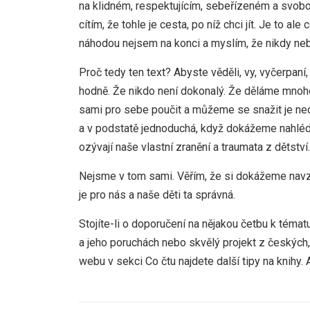
na klidném, respektujícím, sebeřízeném a svobo
cítím, že tohle je cesta, po níž chci jít. Je to al
náhodou nejsem na konci a myslím, že nikdy ne
Proč tedy ten text? Abyste věděli, vy, vyčerpaní, 
hodně. Že nikdo není dokonalý. Že děláme mnoh
sami pro sebe poučit a můžeme se snažit je neo
a v podstatě jednoduchá, když dokážeme nahlédno
ozývají naše vlastní zranění a traumata z dětství.
Nejsme v tom sami. Věřím, že si dokážeme navzáj
je pro nás a naše děti ta správná.
Stojíte-li o doporučení na nějakou četbu k témat
a jeho poruchách nebo skvělý projekt z českých,
webu v sekci Co čtu najdete další tipy na knihy.