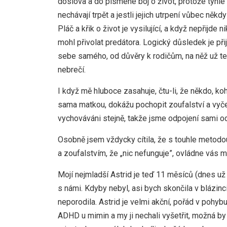
doslova a do písmene boj o život, protože tyhle d
nechávají trpět a jestli jejich utrpení vůbec něk
Pláč a křik o život je vysilující, a když nepřijde
mohl přivolat predátora. Logický důsledek je při
sebe samého, od důvěry k rodičům, na něž už teď
nebrečí.
I když mě hluboce zasahuje, čtu-li, že někdo, k
sama matkou, dokážu pochopit zoufalství a vyčerp
vychováváni stejně, takže jsme odpojení sami od
Osobně jsem vždycky cítila, že s touhle metodou
a zoufalstvím, že „nic nefunguje”, ovládne vás 
Mojí nejmladší Astrid je teď 11 měsíců (dnes už 
s námi. Kdyby nebyl, asi bych skončila v blázinc
neporodila. Astrid je velmi akční, pořád v pohy
ADHD u mimin a my ji nechali vyšetřit, možná by