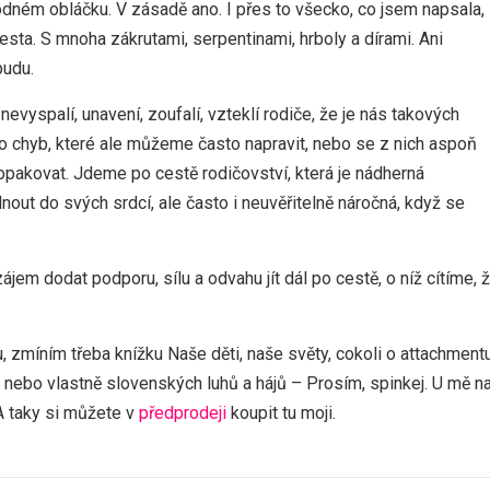
dném obláčku. V zásadě ano. I přes to všecko, co jsem napsala,
e cesta. S mnoha zákrutami, serpentinami, hrboly a dírami. Ani
budu.
nevyspalí, unavení, zoufalí, vzteklí rodiče, že je nás takových
o chyb, které ale můžeme často napravit, nebo se z nich aspoň
pakovat. Jdeme po cestě rodičovství, která je nádherná
ut do svých srdcí, ale často i neuvěřitelně náročná, když se
em dodat podporu, sílu a odvahu jít dál po cestě, o níž cítíme, 
u, zmíním třeba knížku Naše děti, naše světy, cokoli o attachment
 nebo vlastně slovenských luhů a hájů – Prosím, spinkej. U mě n
 A taky si můžete v
předprodeji
koupit tu moji.