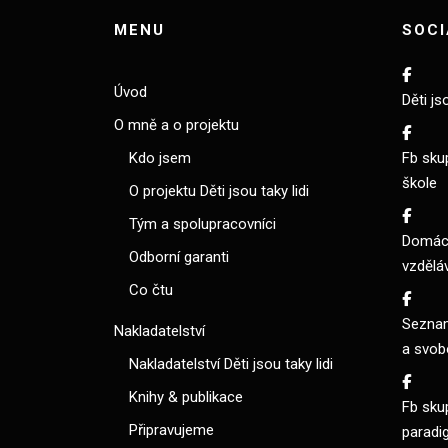
MENU
SOCI
Úvod
Děti js
O mně a o projektu
Kdo jsem
Fb sku
škole
O projektu Děti jsou taky lidi
Tým a spolupracovníci
Domácí
Odborní garanti
vzdělá
Co čtu
Seznam
Nakladatelství
a svob
Nakladatelství Děti jsou taky lidi
Knihy & publikace
Fb sku
Připravujeme
paradi