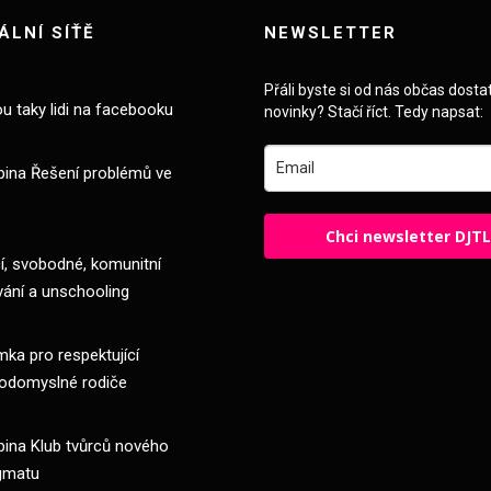
ÁLNÍ SÍŤĚ
NEWSLETTER
Přáli byste si od nás občas dosta
ou taky lidi na facebooku
novinky? Stačí říct. Tedy napsat:
pina Řešení problémů ve
Chci newsletter DJT
, svobodné, komunitní
vání a unschooling
ka pro respektující
odomyslné rodiče
pina Klub tvůrců nového
gmatu