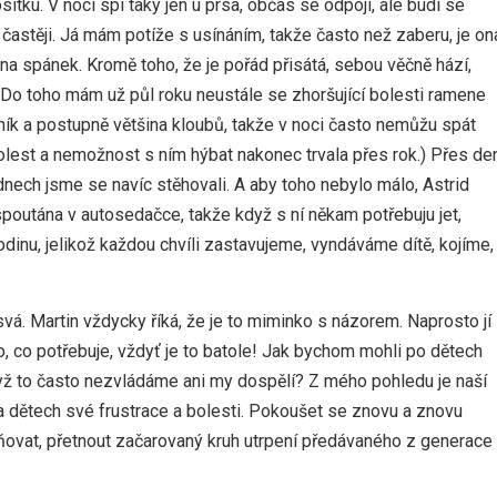
ítku. V noci spí taky jen u prsa, občas se odpojí, ale budí se
 častěji. Já mám potíže s usínáním, takže často než zaberu, je on
a spánek. Kromě toho, že je pořád přisátá, sebou věčně hází,
 Do toho mám už půl roku neustále se zhoršující bolesti ramene
tník a postupně většina kloubů, takže v noci často nemůžu spát
bolest a nemožnost s ním hýbat nakonec trvala přes rok.) Přes de
 dnech jsme se navíc stěhovali. A aby toho nebylo málo, Astrid
t spoutána v autosedačce, takže když s ní někam potřebuju jet,
dinu, jelikož každou chvíli zastavujeme, vyndáváme dítě, kojíme,
svá. Martin vždycky říká, že je to miminko s názorem. Naprosto jí
, co potřebuje, vždyť je to batole! Jak bychom mohli po dětech
dyž to často nezvládáme ani my dospělí? Z mého pohledu je naší
a dětech své frustrace a bolesti. Pokoušet se znovu a znovu
ňovat, přetnout začarovaný kruh utrpení předávaného z generace