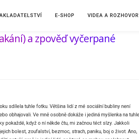
AKLADATELSTVÍ
E-SHOP
VIDEA A ROZHOVOR
lakání) a zpověď vyčerpané
sdílela tuhle fotku. Většina lidí z mé sociální bubliny není
 nebo obhajovali. Ve mně osobně dokáže i jediná myšlenka na tuhl
ky pokaždé, když o ní někde čtu, mi začnou téct slzy. Jakkoli
jejich bolest, zoufalství, bezmoc, strach, paniku, boj o život. Ano,