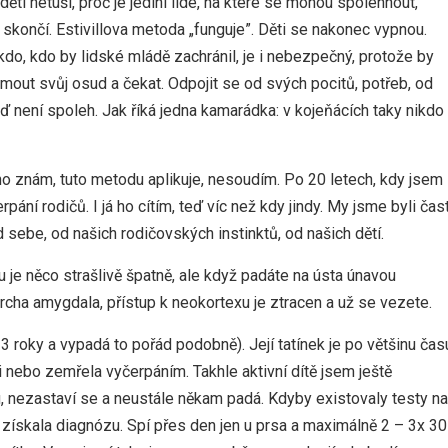
ěti netuší, proč je jediní lidé, na které se mohou spolehnout,
dy skončí. Estivillova metoda „funguje”. Děti se nakonec vypnou.
 nikdo, kdo by lidské mládě zachránil, je i nebezpečný, protože by
jmout svůj osud a čekat. Odpojit se od svých pocitů, potřeb, od
 není spoleh. Jak říká jedna kamarádka: v kojeňácích taky nikdo
oho znám, tuto metodu aplikuje, nesoudím. Po 20 letech, kdy jsem
ání rodičů. I já ho cítím, teď víc než kdy jindy. My jsme byli čas
 sebe, od našich rodičovských instinktů, od našich dětí.
 je něco strašlivě špatně, ale když padáte na ústa únavou
mrcha amygdala, přístup k neokortexu je ztracen a už se vezete.
3 roky a vypadá to pořád podobně). Její tatínek je po většinu čas
i nebo zemřela vyčerpáním. Takhle aktivní dítě jsem ještě
bu, nezastaví se a neustále někam padá. Kdyby existovaly testy na
 získala diagnózu. Spí přes den jen u prsa a maximálně 2 – 3x 30