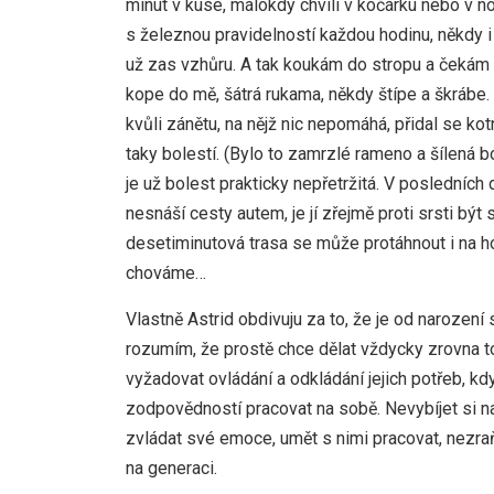
minut v kuse, málokdy chvíli v kočárku nebo v nos
s železnou pravidelností každou hodinu, někdy i
už zas vzhůru. A tak koukám do stropu a čekám n
kope do mě, šátrá rukama, někdy štípe a škrábe.
kvůli zánětu, na nějž nic nepomáhá, přidal se ko
taky bolestí. (Bylo to zamrzlé rameno a šílená 
je už bolest prakticky nepřetržitá. V posledních
nesnáší cesty autem, je jí zřejmě proti srsti bý
desetiminutová trasa se může protáhnout i na ho
chováme…
Vlastně Astrid obdivuju za to, že je od narození 
rozumím, že prostě chce dělat vždycky zrovna to
vyžadovat ovládání a odkládání jejich potřeb, k
zodpovědností pracovat na sobě. Nevybíjet si n
zvládat své emoce, umět s nimi pracovat, nezra
na generaci.