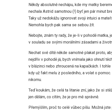
Někdy absolutně nechápu, kde my matky bereme s
nechala Astrid samotnou (!) byť jen pár minut b
Taky už nedokážu ignorovat svoji intuici a mateř
Nemohla bych pak sama se sebou žít.
Nebojte, znám ty rady, že je-li v pohodě matka, 
v souladu se svými morálními zásadami a životní
Nechat své dítě někde samotné plakat proto, aby
nejdřív v pohodě já, bych vnímala jako ohnutí t
v blázinci nebo zhroucená na kapačkách. I tohl
kdy už fakt melu z posledního, a volat o pomoc
nikomu.
Teď koukám, že celá ta litanie zní, jako že si s
jen dělám, co cítím, že je pro mě správně.
Přemýšlím, proč to celé vůbec píšu. Možná jste p