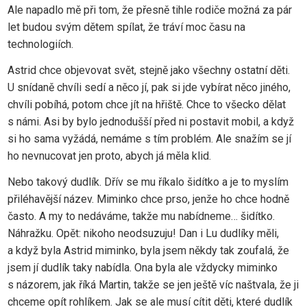
Ale napadlo mě při tom, že přesně tihle rodiče možná za pár
let budou svým dětem spílat, že tráví moc času na
technologiích.
Astrid chce objevovat svět, stejně jako všechny ostatní děti.
U snídaně chvíli sedí a něco jí, pak si jde vybírat něco jiného,
chvíli pobíhá, potom chce jít na hřiště. Chce to všecko dělat
s námi. Asi by bylo jednodušší před ni postavit mobil, a když
si ho sama vyžádá, nemáme s tím problém. Ale snažím se jí
ho nevnucovat jen proto, abych já měla klid.
Nebo takový dudlík. Dřív se mu říkalo šidítko a je to myslím
přiléhavější název. Miminko chce prso, jenže ho chce hodně
často. A my to nedáváme, takže mu nabídneme… šidítko.
Náhražku. Opět: nikoho neodsuzuju! Dan i Lu dudlíky měli,
a když byla Astrid miminko, byla jsem někdy tak zoufalá, že
jsem jí dudlík taky nabídla. Ona byla ale vždycky miminko
s názorem, jak říká Martin, takže se jen ještě víc naštvala, že ji
chceme opít rohlíkem. Jak se ale musí cítit děti, které dudlík