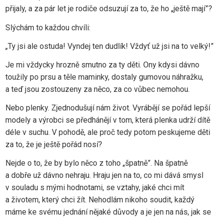
přijaly, a za pár let je rodiče odsuzují za to, že ho „ještě mají”?
Slýchám to každou chvíli:
„Ty jsi ale ostuda! Vyndej ten dudlík! Vždyť už jsi na to velký!”
Je mi vždycky hrozně smutno za ty děti. Ony kdysi dávno
toužily po prsu a těle maminky, dostaly gumovou náhražku,
a teď jsou zostouzeny za něco, za co vůbec nemohou.
Nebo plenky. Zjednodušují nám život. Vyrábějí se pořád lepší
modely a výrobci se předhánějí v tom, která plenka udrží dítě
déle v suchu. V pohodě, ale proč tedy potom peskujeme děti
za to, že je ještě pořád nosí?
Nejde o to, že by bylo něco z toho „špatně”. Na špatně
a dobře už dávno nehraju. Hraju jen na to, co mi dává smysl
v souladu s mými hodnotami, se vztahy, jaké chci mít
a životem, který chci žít. Nehodlám nikoho soudit, každý
máme ke svému jednání nějaké důvody a je jen na nás, jak se