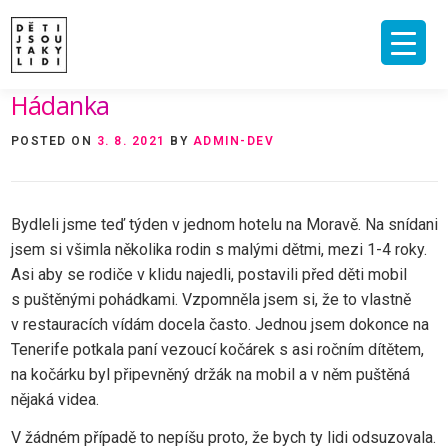
Skip
to
content
Hádanka
ÚVOD
O MNĚ A O PROJEKTU
NAKLADATELSTVÍ
E-SHOP
POSTED ON
3. 8. 2021
BY
ADMIN-DEV
VIDEA A ROZHOVORY
ARCHIV ČLÁNKŮ
PODPOŘIT
KONTAKT
Bydleli jsme teď týden v jednom hotelu na Moravě. Na snídani
jsem si všimla několika rodin s malými dětmi, mezi 1-4 roky.
Asi aby se rodiče v klidu najedli, postavili před děti mobil
s puštěnými pohádkami. Vzpomněla jsem si, že to vlastně
v restauracích vídám docela často. Jednou jsem dokonce na
Tenerife potkala paní vezoucí kočárek s asi ročním dítětem,
na kočárku byl připevněný držák na mobil a v něm puštěná
nějaká videa.
V žádném případě to nepíšu proto, že bych ty lidi odsuzovala.