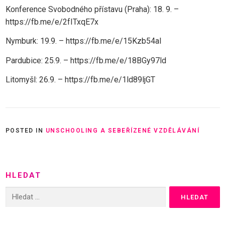
Konference Svobodného přístavu (Praha): 18. 9. –
https://fb.me/e/2fITxqE7x
Nymburk: 19.9. – https://fb.me/e/15Kzb54aI
Pardubice: 25.9. – https://fb.me/e/18BGy97ld
Litomyšl: 26.9. – https://fb.me/e/1ld89ljGT
POSTED IN
UNSCHOOLING A SEBEŘÍZENÉ VZDĚLÁVÁNÍ
HLEDAT
Vyhledávání