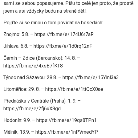
sami se sebou popasujeme. Píšu to celé jen proto, že prostě
jsem a asi vždycky budu na straně dětí.
Pojďte si se mnou o tom povídat na besedách:
Znojmo: 5.8. – https://fb.me/e/174U6r7aR
Jihlava: 6.8. – https://fb.me/e/1d0rq12nF
Černín – Zdice (Berounsko): 14. 8. –
https://fb.me/e/4xsB7fKT8
Týnec nad Sázavou: 28.8. – https://fb.me/e/15Yinl3a3
Litoměřice: 29. 8. – https://fb.me/e/1ttQcX0ae
Přednáška v Centrále (Praha): 1. 9. –
https://fb.me/e/2fj6uX8gd
Hodonín: 9.9. – https://fb.me/e/19qs8TPn1
Mělník: 13.9. – https://fb.me/e/1nPVmedYP