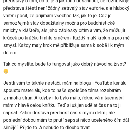
představy o tom, co to je a jak toho dosáhnout, se různí. Moje
představa štěstí není žádný setrvalý stav euforie, ale hluboký
vnitřní pocit, že přijímám všechno tak, jak to je. Což je
samozřejmě stav dosažitelný možná pro buddhistické
mnichy v klášteře, ale jeho záblesky cítím a vím, že můžu jít
krůček po krůčku tímhle směrem. Každý malý krok má pro mě
smysl. Každý malý krok mě přibližuje sama k sobě i k mým
dětem.
Tak co myslíte, bude to fungovat jako dobrý návod na život?
Jestli vám to takhle nestačí, mám na blogu i YouTube kanálu
spoustu materiálu, kde to naše společné téma rozebírám
z mnoha stran. A kdyby i to bylo málo, řeknu vám tajemství:
mám v hlavě celou knížku. Teď si už jen udělat čas na to ji
napsat. Zatím dostává přednost čas s mými dětmi, ale
poslední dobou mám to pnutí sepsat něco uceleného čím dál
silnější. Přijde to. A nebude to dlouho trvat.