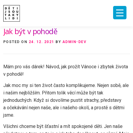
Skip
to
content
Jak být v pohodě
ÚVOD
O MNĚ A O PROJEKTU
NAKLADATELSTVÍ
E-SHOP
POSTED ON
24. 12. 2021
BY
ADMIN-DEV
VIDEA A ROZHOVORY
ARCHIV ČLÁNKŮ
PODPOŘIT
KONTAKT
Mám pro vás dárek! Návod, jak prožít Vánoce i zbytek života
v pohodě!
Jak moc my si ten život často komplikujeme. Nejen sobě, ale
i našim nejbližším. Přitom tolik věcí může být tak
jednoduchých. Když si dovolíme pustit strachy, představy
a očekávání nejen naše, ale i našeho okolí, a prostě s dětmi
jsme.
Všichni chceme být šťastní a mít spokojené děti. Jen naše