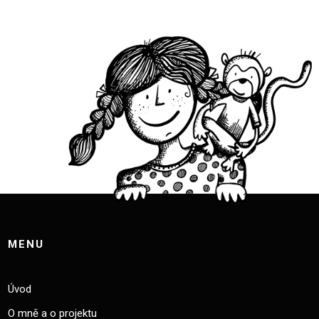
MENU
Úvod
O mně a o projektu