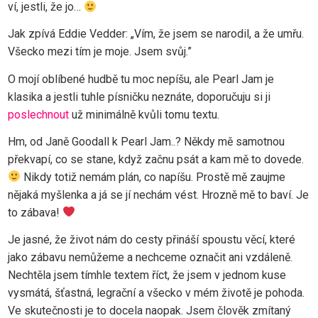
ví, jestli, že jo…
Jak zpívá Eddie Vedder: „Vím, že jsem se narodil, a že umřu.
Všecko mezi tím je moje. Jsem svůj.”
O mojí oblíbené hudbě tu moc nepíšu, ale Pearl Jam je
klasika a jestli tuhle písničku neznáte, doporučuju si ji
poslechnout
už minimálně kvůli tomu textu.
Hm, od Janě Goodall k Pearl Jam..? Někdy mě samotnou
překvapí, co se stane, když začnu psát a kam mě to dovede.
Nikdy totiž nemám plán, co napíšu. Prostě mě zaujme
nějaká myšlenka a já se jí nechám vést. Hrozně mě to baví. Je
to zábava!
Je jasné, že život nám do cesty přináší spoustu věcí, které
jako zábavu nemůžeme a nechceme označit ani vzdáleně.
Nechtěla jsem tímhle textem říct, že jsem v jednom kuse
vysmátá, šťastná, legrační a všecko v mém životě je pohoda.
Ve skutečnosti je to docela naopak. Jsem člověk zmítaný