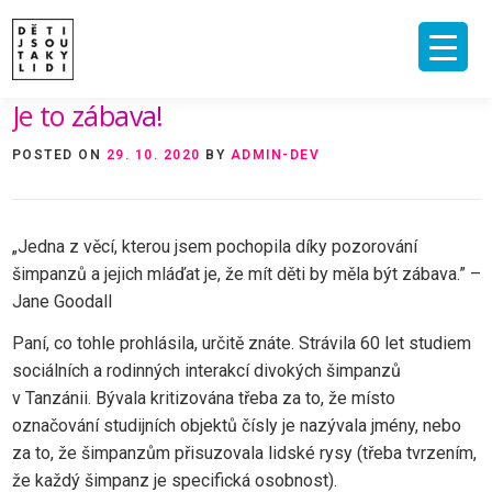
Skip
to
content
Je to zábava!
ÚVOD
O MNĚ A O PROJEKTU
NAKLADATELSTVÍ
E-SHOP
POSTED ON
29. 10. 2020
BY
ADMIN-DEV
VIDEA A ROZHOVORY
ARCHIV ČLÁNKŮ
PODPOŘIT
KONTAKT
„Jedna z věcí, kterou jsem pochopila díky pozorování
šimpanzů a jejich mláďat je, že mít děti by měla být zábava.” –
Jane Goodall
Paní, co tohle prohlásila, určitě znáte. Strávila 60 let studiem
sociálních a rodinných interakcí divokých šimpanzů
v Tanzánii. Bývala kritizována třeba za to, že místo
označování studijních objektů čísly je nazývala jmény, nebo
za to, že šimpanzům přisuzovala lidské rysy (třeba tvrzením,
že každý šimpanz je specifická osobnost).