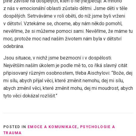
plně závislé na dospělých, kteří o ně (ne)pečují. A mnoho
z nás v emocionální oblasti zůstalo dětmi. Jsme děti v těle
dospělých. Setrváváme v roli oběti, do níž jsme byli vrženi
v dětství. Vztekáme se, chceme, aby nám někdo pomohl,
nevěříme, že si můžeme pomoci sami. Nevěříme, že máme tu
moc, protože moc nad naším životem nám byla v dětství
odebrána.
Jsou situace, v nichž jsme bezmocní i v dospělosti.
Největším naším úkolem je podle mě to, co říká slavný citát
připisovaný různým osobnostem, třeba Aischylovi: “Bože, dej
mi sílu, abych přijal věci, které změnit nemohu, dej mi sílu,
abych změnil věci, které změnit mohu, dej mi moudrost, abych
tyto věci dokázal rozlišit.”
POSTED IN
EMOCE A KOMUNIKACE
,
PSYCHOLOGIE A
TRAUMA