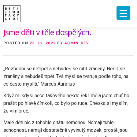
Skip
to
content
Jsme děti v těle dospělých.
ÚVOD
O MNĚ A O PROJEKTU
NAKLADATELSTVÍ
E-SHOP
POSTED ON
23. 11. 2022
BY
ADMIN-DEV
VIDEA A ROZHOVORY
ARCHIV ČLÁNKŮ
PODPOŘIT
KONTAKT
„Rozhodni se netrpět a nebudeš se cítit zraněný. Neciť se
zraněný a nebudeš trpět. Tvá mysl se tvaruje podle toho, na
co často myslíš.“ Marcus Aurelius
Když mi kdysi něco takového někdo řekl, měla jsem chuť ho
praštit po hlavě čímkoli, co bylo po ruce. Dneska si myslím,
že vím proč.
Malé děti nic z tohohle citátu nemohou. Nemají tuhle
schopnost, nemají dostatečně vyvinutý mozek, prostě jsou