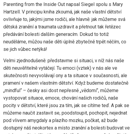
Parenting from the Inside Out napsal Siegel spolu s Mary
Hartzell. V principu kniha zkoumá, jak naše vlastní dětství
ovlivňuje to, jakými jsme rodiči, ale hlavně: jak můžeme svá
dětská zranění a traumata uzdravit a přetnout tak řetězec
předávání bolesti dalším generacím. Dokud to totiž
neuděláme, můžou naše děti úplně zbytečně trpět něčím, co
se jich vůbec netýká!
Velmi zjednodušeně: představme si situaci, v níž nás naše
děti neuvěřitelně vytáčejí. Tu emoci (vztek) v nás ale ve
skutečnosti nevyvolávají ony a ta situace v současnosti, ale
pramení v našem vlastním dětství. Když budeme dostatečně
„mindful“ – česky asi dost nepřesně „vědomí“, můžeme
vystopovat situace, emoce, chování našich rodičů, naše
pocity v dětství, které jsou za tím, jak se cítíme teď. A pak se
můžeme naučit zastavit se, poodstoupit, pochopit, nejednat
pod vlivem amygdaly a plazího mozku, počkat, až bude
dostupný náš neokortex a místo zranění a bolesti budovat ve