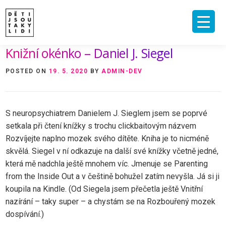
Skip
to
content
Knižní okénko – Daniel J. Siegel
ÚVOD
O MNĚ A O PROJEKTU
NAKLADATELSTVÍ
E-SHOP
POSTED ON
19. 5. 2020
BY
ADMIN-DEV
VIDEA A ROZHOVORY
ARCHIV ČLÁNKŮ
PODPOŘIT
KONTAKT
S neuropsychiatrem Danielem J. Sieglem jsem se poprvé
setkala při čtení knížky s trochu clickbaitovým názvem
Rozvíjejte naplno mozek svého dítěte. Kniha je to nicméně
skvělá. Siegel v ní odkazuje na další své knížky včetně jedné,
která mě nadchla ještě mnohem víc. Jmenuje se Parenting
from the Inside Out a v češtině bohužel zatím nevyšla. Já si ji
koupila na Kindle. (Od Siegela jsem přečetla ještě Vnitřní
nazírání – taky super – a chystám se na Rozbouřený mozek
dospívání.)