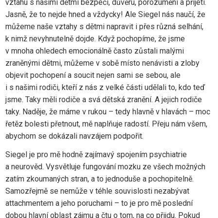
vztahu s našimi dětmi bezpečí, důvěru, porozumění a přijetí.
Jasně, že to nejde hned a vždycky! Ale Siegel nás naučí, že
můžeme naše vztahy s dětmi napravit i přes různá selhání,
k nimž nevyhnutelně dojde. Když pochopíme, že jsme
v mnoha ohledech emocionálně často zůstali malými
zraněnými dětmi, můžeme v sobě místo nenávisti a zloby
objevit pochopení a soucit nejen sami se sebou, ale
i s našimi rodiči, kteří z nás z velké části udělali to, kdo teď
jsme. Taky měli rodiče a svá dětská zranění. A jejich rodiče
taky. Naděje, že máme v rukou – tedy hlavně v hlavách – moc
řetěz bolesti přetnout, mě naplňuje radostí. Přeju nám všem,
abychom se dokázali navzájem podpořit.
Siegel je pro mě hodně zajímavý spojením psychiatrie
a neurověd. Vysvětluje fungování mozku ze všech možných
zatím zkoumaných stran, a to jednoduše a pochopitelně.
Samozřejmě se nemůže v téhle souvislosti nezabývat
attachmentem a jeho poruchami – to je pro mě poslední
dobou hlavní oblast zájmu a čtu o tom, na co přijdu. Pokud