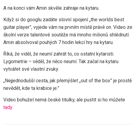
A na konci vám Amin skvěle zahraje na kytaru.
Když si do googlu zadáte slovní spojení „the worlds best
guitar player”, vyjede vám na prvním místě právě on. Video ze
školní verze talentové soutěže má mnoho milionů shlédnutí.
Amin absolvoval pouhých 7 hodin lekcí hry na kytaru.
Říká, že viděl, že neumí zahrát to, co ostatní kytaristi.
Lygometrie – věděl, že něco neumí. Tak začal na kytaru
vytvářet své vlastní zvuky.
„Nejjednodušší cesta, jak přemýšlet „out of the box” je prostě
nevědět, kde ta krabice je.”
Video bohužel nemá české titulky, ale pustit si ho můžete
tady
.