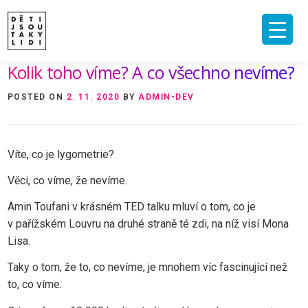
Skip
to
content
Kolik toho víme? A co všechno nevíme?
ÚVOD
O MNĚ A O PROJEKTU
NAKLADATELSTVÍ
E-SHOP
POSTED ON
2. 11. 2020
BY
ADMIN-DEV
VIDEA A ROZHOVORY
ARCHIV ČLÁNKŮ
PODPOŘIT
KONTAKT
Víte, co je lygometrie?
Věci, co víme, že nevíme.
Amin Toufani v krásném TED talku mluví o tom, co je
v pařížském Louvru na druhé straně té zdi, na níž visí Mona
Lisa.
Taky o tom, že to, co nevíme, je mnohem víc fascinující než
to, co víme.