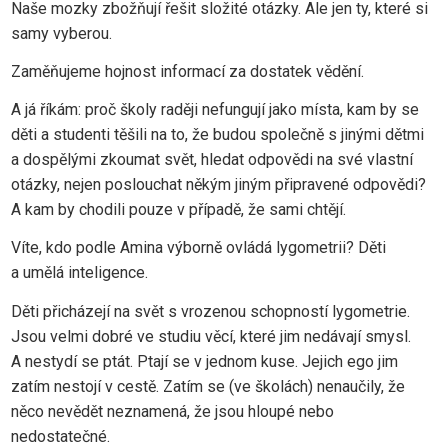
Naše mozky zbožňují řešit složité otázky. Ale jen ty, které si
samy vyberou.
Zaměňujeme hojnost informací za dostatek vědění.
A já říkám: proč školy raději nefungují jako místa, kam by se
děti a studenti těšili na to, že budou společně s jinými dětmi
a dospělými zkoumat svět, hledat odpovědi na své vlastní
otázky, nejen poslouchat někým jiným připravené odpovědi?
A kam by chodili pouze v případě, že sami chtějí.
Víte, kdo podle Amina výborně ovládá lygometrii? Děti
a umělá inteligence.
Děti přicházejí na svět s vrozenou schopností lygometrie.
Jsou velmi dobré ve studiu věcí, které jim nedávají smysl.
A nestydí se ptát. Ptají se v jednom kuse. Jejich ego jim
zatím nestojí v cestě. Zatím se (ve školách) nenaučily, že
něco nevědět neznamená, že jsou hloupé nebo
nedostatečné.