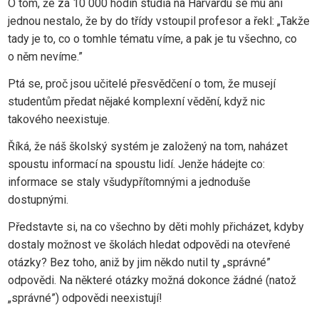
O tom, že za 10 000 hodin studia na Harvardu se mu ani
jednou nestalo, že by do třídy vstoupil profesor a řekl: „Takže
tady je to, co o tomhle tématu víme, a pak je tu všechno, co
o něm nevíme.”
Ptá se, proč jsou učitelé přesvědčení o tom, že musejí
studentům předat nějaké komplexní vědění, když nic
takového neexistuje.
Říká, že náš školský systém je založený na tom, naházet
spoustu informací na spoustu lidí. Jenže hádejte co:
informace se staly všudypřítomnými a jednoduše
dostupnými.
Představte si, na co všechno by děti mohly přicházet, kdyby
dostaly možnost ve školách hledat odpovědi na otevřené
otázky? Bez toho, aniž by jim někdo nutil ty „správné”
odpovědi. Na některé otázky možná dokonce žádné (natož
„správné”) odpovědi neexistují!