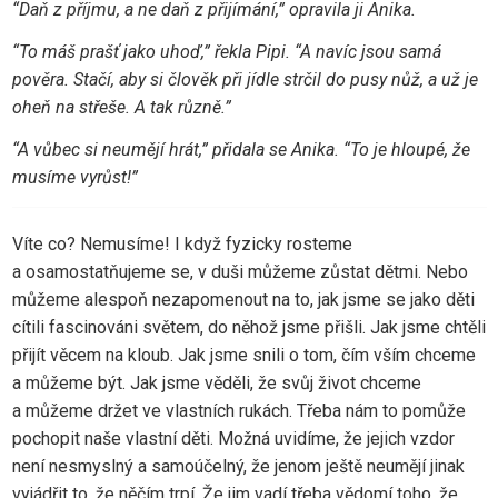
“Daň z příjmu, a ne daň z přijímání,” opravila ji Anika.
“To máš prašť jako uhoď,” řekla Pipi. “A navíc jsou samá
pověra. Stačí, aby si člověk při jídle strčil do pusy nůž, a už je
oheň na střeše. A tak různě.”
“A vůbec si neumějí hrát,” přidala se Anika. “To je hloupé, že
musíme vyrůst!”
Víte co? Nemusíme! I když fyzicky rosteme
a osamostatňujeme se, v duši můžeme zůstat dětmi. Nebo
můžeme alespoň nezapomenout na to, jak jsme se jako děti
cítili fascinováni světem, do něhož jsme přišli. Jak jsme chtěli
přijít věcem na kloub. Jak jsme snili o tom, čím vším chceme
a můžeme být. Jak jsme věděli, že svůj život chceme
a můžeme držet ve vlastních rukách. Třeba nám to pomůže
pochopit naše vlastní děti. Možná uvidíme, že jejich vzdor
není nesmyslný a samoúčelný, že jenom ještě neumějí jinak
vyjádřit to, že něčím trpí. Že jim vadí třeba vědomí toho, že