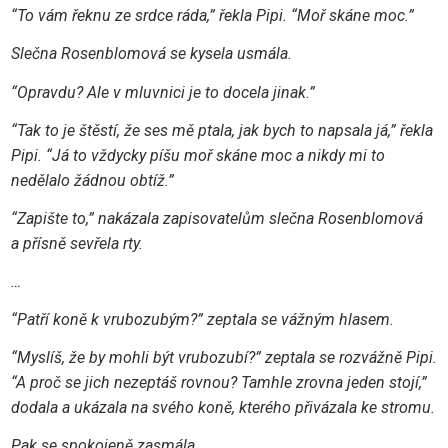
“To vám řeknu ze srdce ráda,” řekla Pipi. “Moř skáne moc.”
Slečna Rosenblomová se kysela usmála.
“Opravdu? Ale v mluvnici je to docela jinak.”
“Tak to je štěstí, že ses mě ptala, jak bych to napsala já,” řekla
Pipi. “Já to vždycky píšu moř skáne moc a nikdy mi to
nedělalo žádnou obtíž.”
“Zapište to,” nakázala zapisovatelům slečna Rosenblomová
a přísně sevřela rty.
…
“Patří koně k vrubozubým?” zeptala se vážným hlasem.
“Myslíš, že by mohli být vrubozubí?” zeptala se rozvážně Pipi.
“A proč se jich nezeptáš rovnou? Tamhle zrovna jeden stojí,”
dodala a ukázala na svého koně, kterého přivázala ke stromu.
Pak se spokojeně zasmála.