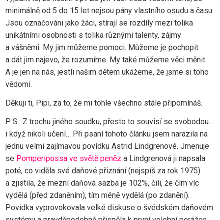
minimálně od 5 do 15 let nejsou pány vlastního osudu a času.
Jsou označováni jako žáci, stírají se rozdíly mezi tolika
unikátními osobnosti s tolika různými talenty, zájmy
a vášněmi. My jim můžeme pomoci. Můžeme je pochopit
a dát jim najevo, že rozumíme. My také můžeme věci měnit.
A je jen na nás, jestli našim dětem ukážeme, že jsme si toho
vědomi.
Děkuji ti, Pipi, za to, že mi tohle všechno stále připomínáš.
P. S.: Z trochu jiného soudku, přesto to souvisí se svobodou…
i když nikoli učení… Při psaní tohoto článku jsem narazila na
jednu velmi zajímavou povídku Astrid Lindgrenové. Jmenuje
se
Pomperipossa ve světě peněz
a Lindgrenová ji napsala
poté, co viděla své daňové přiznání (nejspíš za rok 1975)
a zjistila, že mezní daňová sazba je 102%, čili, že čím víc
vydělá (před zdaněním), tím méně vydělá (po zdanění).
Povídka vyprovokovala velké diskuse o švédském daňovém
systému a pravděpodobně přispěla k první volební porážce