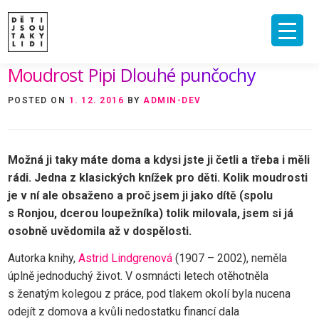
Skip
to
content
Moudrost Pipi Dlouhé punčochy
ÚVOD
O MNĚ A O PROJEKTU
NAKLADATELSTVÍ
E-SHOP
POSTED ON
1. 12. 2016
BY
ADMIN-DEV
VIDEA A ROZHOVORY
ARCHIV ČLÁNKŮ
PODPOŘIT
KONTAKT
Možná ji taky máte doma a kdysi jste ji četli a třeba i měli
rádi. Jedna z klasických knížek pro děti. Kolik moudrosti
je v ní ale obsaženo a proč jsem ji jako dítě (spolu
s Ronjou, dcerou loupežníka) tolik milovala, jsem si já
osobně uvědomila až v dospělosti.
Autorka knihy,
Astrid Lindgrenová
(1907 – 2002), neměla
úplně jednoduchý život. V osmnácti letech otěhotněla
s ženatým kolegou z práce, pod tlakem okolí byla nucena
odejít z domova a kvůli nedostatku financí dala