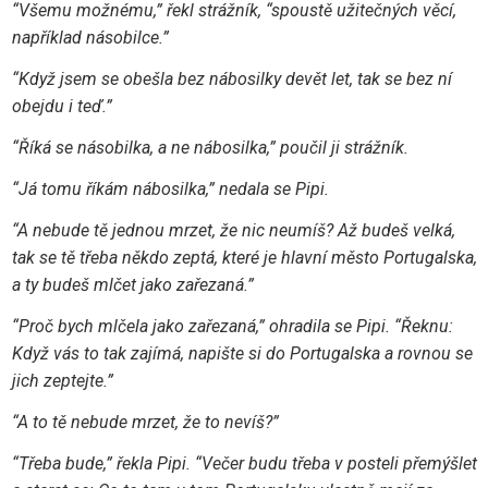
“Všemu možnému,” řekl strážník, “spoustě užitečných věcí,
například násobilce.”
“Když jsem se obešla bez nábosilky devět let, tak se bez ní
obejdu i teď.”
“Říká se násobilka, a ne nábosilka,” poučil ji strážník.
“Já tomu říkám nábosilka,” nedala se Pipi.
“A nebude tě jednou mrzet, že nic neumíš? Až budeš velká,
tak se tě třeba někdo zeptá, které je hlavní město Portugalska,
a ty budeš mlčet jako zařezaná.”
“Proč bych mlčela jako zařezaná,” ohradila se Pipi. “Řeknu:
Když vás to tak zajímá, napište si do Portugalska a rovnou se
jich zeptejte.”
“A to tě nebude mrzet, že to nevíš?”
“Třeba bude,” řekla Pipi. “Večer budu třeba v posteli přemýšlet