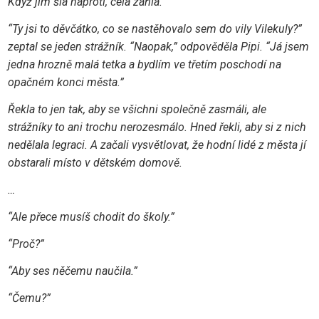
Když jim šla naproti, celá zářila.
“Ty jsi to děvčátko, co se nastěhovalo sem do vily Vilekuly?”
zeptal se jeden strážník. “Naopak,” odpověděla Pipi. “Já jsem
jedna hrozně malá tetka a bydlím ve třetím poschodí na
opačném konci města.”
Řekla to jen tak, aby se všichni společně zasmáli, ale
strážníky to ani trochu nerozesmálo. Hned řekli, aby si z nich
nedělala legraci. A začali vysvětlovat, že hodní lidé z města jí
obstarali místo v dětském domově.
…
“Ale přece musíš chodit do školy.”
“Proč?”
“Aby ses něčemu naučila.”
“Čemu?”