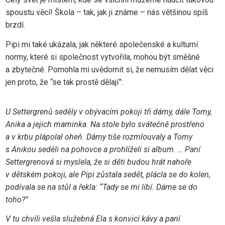
spoustu věcí! Škola – tak, jak ji známe – nás většinou spíš
brzdí.
Pipi mi také ukázala, jak některé společenské a kulturní
normy, které si společnost vytvořila, mohou být směšné
a zbytečné. Pomohla mi uvědomit si, že nemusím dělat věci
jen proto, že “se tak prostě dělají”:
U Settergrenů seděly v obývacím pokoji tři dámy, dále Tomy,
Anika a jejich maminka. Na stole bylo svátečně prostřeno
a v krbu plápolal oheň. Dámy tiše rozmlouvaly a Tomy
s Anikou seděli na pohovce a prohlíželi si album. … Paní
Settergrenová si myslela, že si děti budou hrát nahoře
v dětském pokoji, ale Pipi zůstala sedět, plácla se do kolen,
podívala se na stůl a řekla: “Tady se mi líbí. Dáme se do
toho?”
V tu chvíli vešla služebná Ela s konvicí kávy a paní