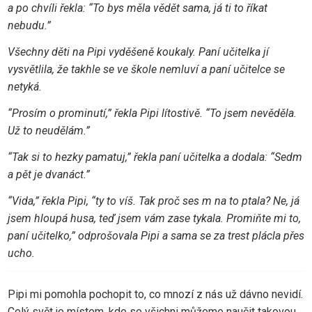
a po chvíli řekla: “To bys měla vědět sama, já ti to říkat
nebudu.”
Všechny děti na Pipi vyděšeně koukaly. Paní učitelka jí
vysvětlila, že takhle se ve škole nemluví a paní učitelce se
netyká.
“Prosím o prominutí,” řekla Pipi lítostivě. “To jsem nevěděla.
Už to neudělám.”
“Tak si to hezky pamatuj,” řekla paní učitelka a dodala: “Sedm
a pět je dvanáct.”
“Vida,” řekla Pipi, “ty to víš. Tak proč ses m na to ptala? Ne, já
jsem hloupá husa, teď jsem vám zase tykala. Promiňte mi to,
paní učitelko,” odprošovala Pipi a sama se za trest plácla přes
ucho.
Pipi mi pomohla pochopit to, co mnozí z nás už dávno nevidí.
Celý svět je místem, kde se všichni můžeme naučit takovou