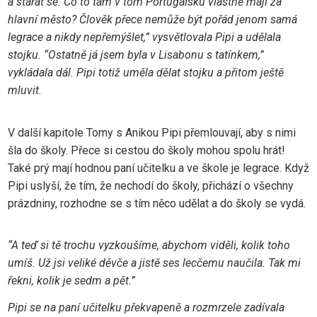
a starat se: Co to tam v tom Portugalsku vlastně mají za
hlavní město? Člověk přece nemůže být pořád jenom samá
legrace a nikdy nepřemýšlet,” vysvětlovala Pipi a udělala
stojku. “Ostatně já jsem byla v Lisabonu s tatínkem,”
vykládala dál. Pipi totiž uměla dělat stojku a přitom ještě
mluvit.
V další kapitole Tomy s Anikou Pipi přemlouvají, aby s nimi
šla do školy. Přece si cestou do školy mohou spolu hrát!
Také prý mají hodnou paní učitelku a ve škole je legrace. Když
Pipi uslyší, že tím, že nechodí do školy, přichází o všechny
prázdniny, rozhodne se s tím něco udělat a do školy se vydá.
“A teď si tě trochu vyzkoušíme, abychom viděli, kolik toho
umíš. Už jsi veliké děvče a jistě ses lecčemu naučila. Tak mi
řekni, kolik je sedm a pět.”
Pipi se na paní učitelku překvapeně a rozmrzele zadívala