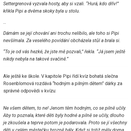
Settergrenová vyzvala hosty, aby si vzali. “Hurá, kdo dřív!”
křikla Pipi a dvěma skoky byla u stolu.
…
Dámám se její chování ani trochu nelíbilo, ale toho si Pipi
nevšímala. Za veselého povídání obcházela stůl a brala si.
“To je od vás hezké, že jste mě pozvali,” řekla. “Já jsem ještě
nikdy nebyla na takové svačině.”
Ale ještě ke škole. V kapitole Pipi řídí kvíz bohatá slečna
Rosenblomová rozdává “hodným a pilným dětem” dárky za
správné odpovědi v kvízu:
Ne všem dětem, to ne! Jenom těm hodným, co se pilně učily.
Aby to poznala, které děti byly hodné a pilně se učily, dlouho
je zkoušela a teprve potom je podarovala. Proto se jí všechny
děti v celém městečku hrozně bály. Když si totiž měly doma