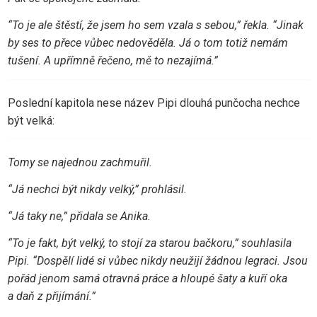
“To je ale štěstí, že jsem ho sem vzala s sebou,” řekla. “Jinak
by ses to přece vůbec nedověděla. Já o tom totiž nemám
tušení. A upřímně řečeno, mě to nezajímá.”
Poslední kapitola nese název Pipi dlouhá punčocha nechce
být velká:
Tomy se najednou zachmuřil.
“Já nechci být nikdy velký,” prohlásil.
“Já taky ne,” přidala se Anika.
“To je fakt, být velký, to stojí za starou bačkoru,” souhlasila
Pipi. “Dospělí lidé si vůbec nikdy neužijí žádnou legraci. Jsou
pořád jenom samá otravná práce a hloupé šaty a kuří oka
a daň z přijímání.”