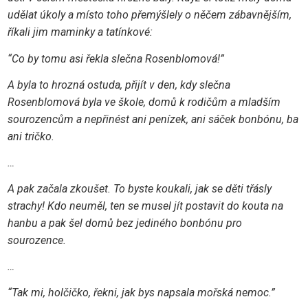
udělat úkoly a místo toho přemýšlely o něčem zábavnějším,
říkali jim maminky a tatínkové:
“Co by tomu asi řekla slečna Rosenblomová!”
A byla to hrozná ostuda, přijít v den, kdy slečna
Rosenblomová byla ve škole, domů k rodičům a mladším
sourozencům a nepřinést ani penízek, ani sáček bonbónu, ba
ani tričko.
…
A pak začala zkoušet. To byste koukali, jak se děti třásly
strachy! Kdo neuměl, ten se musel jít postavit do kouta na
hanbu a pak šel domů bez jediného bonbónu pro
sourozence.
…
“Tak mi, holčičko, řekni, jak bys napsala mořská nemoc.”