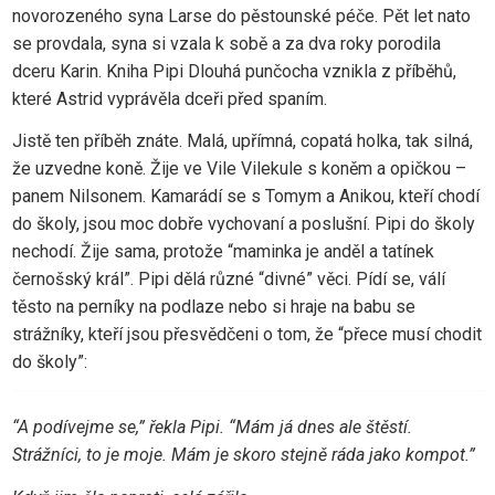
novorozeného syna Larse do pěstounské péče. Pět let nato
se provdala, syna si vzala k sobě a za dva roky porodila
dceru Karin. Kniha Pipi Dlouhá punčocha vznikla z příběhů,
které Astrid vyprávěla dceři před spaním.
Jistě ten příběh znáte. Malá, upřímná, copatá holka, tak silná,
že uzvedne koně. Žije ve Vile Vilekule s koněm a opičkou –
panem Nilsonem. Kamarádí se s Tomym a Anikou, kteří chodí
do školy, jsou moc dobře vychovaní a poslušní. Pipi do školy
nechodí. Žije sama, protože “maminka je anděl a tatínek
černošský král”. Pipi dělá různé “divné” věci. Pídí se, válí
těsto na perníky na podlaze nebo si hraje na babu se
strážníky, kteří jsou přesvědčeni o tom, že “přece musí chodit
do školy”:
“A podívejme se,” řekla Pipi. “Mám já dnes ale štěstí.
Strážníci, to je moje. Mám je skoro stejně ráda jako kompot.”