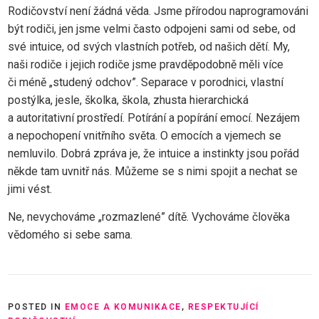
Rodičovství není žádná věda. Jsme přírodou naprogramováni
být rodiči, jen jsme velmi často odpojeni sami od sebe, od
své intuice, od svých vlastních potřeb, od našich dětí. My,
naši rodiče i jejich rodiče jsme pravděpodobně měli více
či méně „studený odchov”. Separace v porodnici, vlastní
postýlka, jesle, školka, škola, zhusta hierarchická
a autoritativní prostředí. Potírání a popírání emocí. Nezájem
a nepochopení vnitřního světa. O emocích a vjemech se
nemluvilo. Dobrá zpráva je, že intuice a instinkty jsou pořád
někde tam uvnitř nás. Můžeme se s nimi spojit a nechat se
jimi vést.
Ne, nevychováme „rozmazlené” dítě. Vychováme člověka
vědomého si sebe sama.
POSTED IN
EMOCE A KOMUNIKACE
,
RESPEKTUJÍCÍ