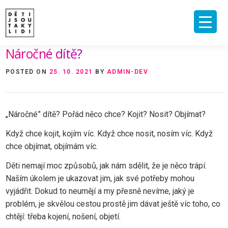
Skip
to
content
Náročné dítě?
ÚVOD
O MNĚ A O PROJEKTU
NAKLADATELSTVÍ
E-SHOP
POSTED ON
25. 10. 2021
BY
ADMIN-DEV
VIDEA A ROZHOVORY
ARCHIV ČLÁNKŮ
PODPOŘIT
KONTAKT
„Náročné” dítě? Pořád něco chce? Kojit? Nosit? Objímat?
Když chce kojit, kojím víc. Když chce nosit, nosím víc. Když
chce objímat, objímám víc.
Děti nemají moc způsobů, jak nám sdělit, že je něco trápí.
Naším úkolem je ukazovat jim, jak své potřeby mohou
vyjádřit. Dokud to neumějí a my přesně nevíme, jaký je
problém, je skvělou cestou prostě jim dávat ještě víc toho, co
chtějí: třeba kojení, nošení, objetí.