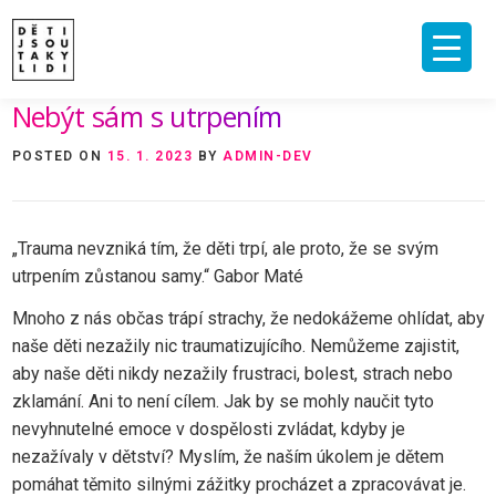
Skip
to
content
Nebýt sám s utrpením
ÚVOD
O MNĚ A O PROJEKTU
NAKLADATELSTVÍ
E-SHOP
POSTED ON
15. 1. 2023
BY
ADMIN-DEV
VIDEA A ROZHOVORY
ARCHIV ČLÁNKŮ
PODPOŘIT
KONTAKT
„Trauma nevzniká tím, že děti trpí, ale proto, že se svým
utrpením zůstanou samy.“ Gabor Maté
Mnoho z nás občas trápí strachy, že nedokážeme ohlídat, aby
naše děti nezažily nic traumatizujícího. Nemůžeme zajistit,
aby naše děti nikdy nezažily frustraci, bolest, strach nebo
zklamání. Ani to není cílem. Jak by se mohly naučit tyto
nevyhnutelné emoce v dospělosti zvládat, kdyby je
nezažívaly v dětství? Myslím, že naším úkolem je dětem
pomáhat těmito silnými zážitky procházet a zpracovávat je.