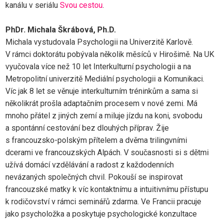
kanálu v seriálu
Svou cestou
.
PhDr. Michala Škrábová, Ph.D.
Michala vystudovala Psychologii na Univerzitě Karlově.
V rámci doktorátu pobývala několik měsíců v Hirošimě. Na UK
vyučovala více než 10 let Interkulturní psychologii a na
Metropolitní univerzitě Mediální psychologii a Komunikaci.
Víc jak 8 let se věnuje interkulturním tréninkům a sama si
několikrát prošla adaptačním procesem v nové zemi. Má
mnoho přátel z jiných zemí a miluje jízdu na koni, svobodu
a spontánní cestování bez dlouhých příprav. Žije
s francouzsko-polským přítelem a dvěma trilingvními
dcerami ve francouzských Alpách. V současnosti si s dětmi
užívá domácí vzdělávání a radost z každodenních
nevázaných společných chvil. Pokouší se inspirovat
francouzské matky k víc kontaktnímu a intuitivnímu přístupu
k rodičovství v rámci seminářů zdarma. Ve Francii pracuje
jako psycholožka a poskytuje psychologické konzultace