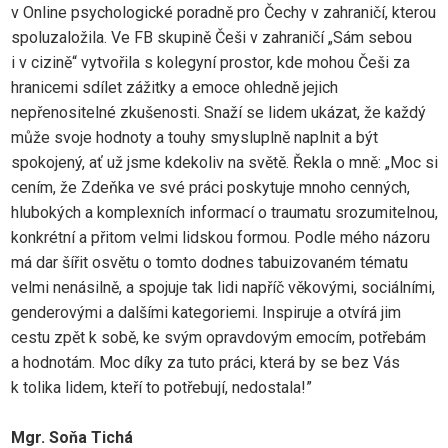
v Online psychologické poradně pro Čechy v zahraničí, kterou
spoluzaložila. Ve FB skupině Češi v zahraničí „Sám sebou
i v cizině“ vytvořila s kolegyní prostor, kde mohou Češi za
hranicemi sdílet zážitky a emoce ohledně jejich
nepřenositelné zkušenosti. Snaží se lidem ukázat, že každý
může svoje hodnoty a touhy smysluplně naplnit a být
spokojený, ať už jsme kdekoliv na světě. Řekla o mně: „Moc si
cením, že Zdeňka ve své práci poskytuje mnoho cenných,
hlubokých a komplexních informací o traumatu srozumitelnou,
konkrétní a přitom velmi lidskou formou. Podle mého názoru
má dar šířit osvětu o tomto dodnes tabuizovaném tématu
velmi nenásilně, a spojuje tak lidi napříč věkovými, sociálními,
genderovými a dalšími kategoriemi. Inspiruje a otvírá jim
cestu zpět k sobě, ke svým opravdovým emocím, potřebám
a hodnotám. Moc díky za tuto práci, která by se bez Vás
k tolika lidem, kteří to potřebují, nedostala!”
Mgr. Soňa Tichá