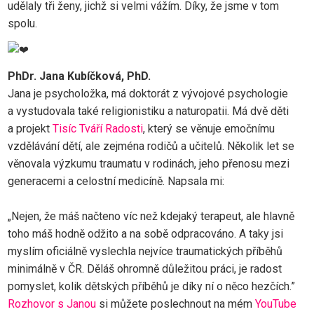
udělaly tři ženy, jichž si velmi vážím. Díky, že jsme v tom
spolu.
PhDr. Jana Kubíčková, PhD.
Jana je psycholožka, má doktorát z vývojové psychologie
a vystudovala také religionistiku a naturopatii. Má dvě děti
a projekt
Tisíc Tváří Radosti
, který se věnuje emočnímu
vzdělávání dětí, ale zejména rodičů a učitelů. Několik let se
věnovala výzkumu traumatu v rodinách, jeho přenosu mezi
generacemi a celostní medicíně. Napsala mi:
„Nejen, že máš načteno víc než kdejaký terapeut, ale hlavně
toho máš hodně odžito a na sobě odpracováno. A taky jsi
myslím oficiálně vyslechla nejvíce traumatických příběhů
minimálně v ČR. Děláš ohromně důležitou práci, je radost
pomyslet, kolik dětských příběhů je díky ní o něco hezčích.”
Rozhovor s Janou
si můžete poslechnout na mém
YouTube