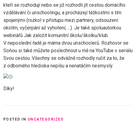
kteří se rozhodují nebo se již rozhodli jít cestou domácího
vzdělávání či unschoolingu, a procházejí těžkostmi s tím
spojenými (rozkol v přístupu mezi partnery, odsouzení
okolím, vyčerpání až vyhoření, …). Je také spoluautorkou
webinářů Jak založit komunitní školu/školku/klub.
V neposlední řadě je máma dvou unschoolerů. Rozhovor se
Soňou si také můžete poslechnout u mě na YouTube v seriálu
Svou cestou. Všechny se odvážně rozhodly ručit za to, že
z odborného hlediska nepíšu a nenatáčím nesmysly.
Díky!
POSTED IN
UNCATEGORIZED