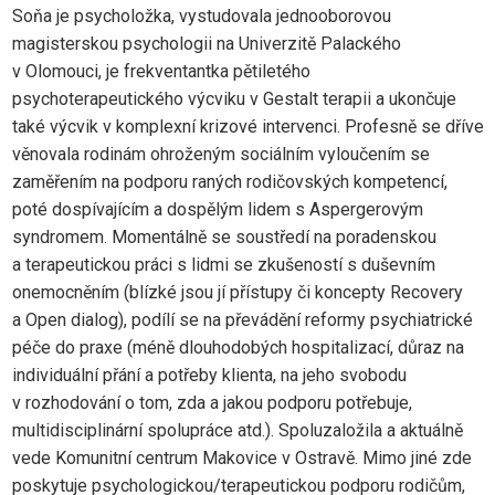
Soňa je psycholožka, vystudovala jednooborovou
magisterskou psychologii na Univerzitě Palackého
v Olomouci, je frekventantka pětiletého
psychoterapeutického výcviku v Gestalt terapii a ukončuje
také výcvik v komplexní krizové intervenci. Profesně se dříve
věnovala rodinám ohroženým sociálním vyloučením se
zaměřením na podporu raných rodičovských kompetencí,
poté dospívajícím a dospělým lidem s Aspergerovým
syndromem. Momentálně se soustředí na poradenskou
a terapeutickou práci s lidmi se zkušeností s duševním
onemocněním (blízké jsou jí přístupy či koncepty Recovery
a Open dialog), podílí se na převádění reformy psychiatrické
péče do praxe (méně dlouhodobých hospitalizací, důraz na
individuální přání a potřeby klienta, na jeho svobodu
v rozhodování o tom, zda a jakou podporu potřebuje,
multidisciplinární spolupráce atd.). Spoluzaložila a aktuálně
vede Komunitní centrum Makovice v Ostravě. Mimo jiné zde
poskytuje psychologickou/terapeutickou podporu rodičům,