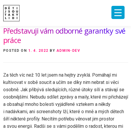
Skip
to
content
Představuji vám odborné garantky své
ÚVOD
O MNĚ A O PROJEKTU
NAKLADATELSTVÍ
E-SHOP
práce
VIDEA A ROZHOVORY
ARCHIV ČLÁNKŮ
POSTED ON
1. 4. 2022
BY
ADMIN-DEV
PODPOŘIT
KONTAKT
Za těch víc než 10 let jsem na hejtry zvyklá. Pomáhají mi
kultivovat v sobě soucit a učím se díky nim nebrat si věci
osobně. Jak přibývá sledujících, různé útoky sílí a stávají se
osobnějšími. Nebudu sdílet zprávy a maily, které mi přicházejí
a obsahují mnoho bolesti vyjádřené vztekem a někdy
i nadávkami, ani screenshoty lží, které o mně a mých dětech
šíří některé profily. Necítím potřebu věnovat jim prostor
a svou energii. Radši se s vámi podělím o radost, kterou mi