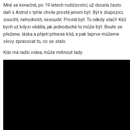
Mně se konečně, po 19 letech rodičovství, už docela často
daří s Astrid v tyhle chvíle prostě jenom být. Být k dispozici,
soucítit, nehodnotit, nesoudit. Prostě být. To někdy stačí! Kéž
bych už kdysi věděla, jak jednoduché to může být. Bouře se
přežene, láska a přijetí přinese klid, a pak teprve můžeme
slovy zpracovat to, co se stalo.
Kdo má radši videa, může mrknout tady: