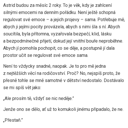
Astrid budou za měsíc 2 roky. To je věk, kdy je zahlcení
silnými emocemi na denním pořádku. Není ještě schopná
regulovat své emoce – a jejich projevy – sama. Potřebuje mě,
abych ji jejími pocity provázela, abych s nimi šla s ní. Abych
soucítila, byla přítomna, vyzařovala bezpečí, klid, lásku
a bezpodmínečné přijetí, dokud její vnitřní bouře neproběhne.
Abych jí pomohla pochopit, co se děje, a postupně jí dala
prostor učit se regulovat své emoce sama.
Není to vždycky snadné, naopak. Je to pro mě jedna
z nejtěžších věcí na rodičovství. Proč? No, nejspíš proto, že
přesně tohle se mně samotné v dětství nedostalo. Dostávalo
se mi spíš vět jako:
„Ale prosím tě, vždyť se nic neděje.”
Jenže ono se dělo, ať už to komukoli jinému připadalo, že ne.
„Přestaň.”