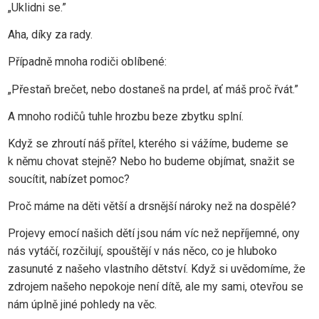
„Uklidni se.”
Aha, díky za rady.
Případně mnoha rodiči oblíbené:
„Přestaň brečet, nebo dostaneš na prdel, ať máš proč řvát.”
A mnoho rodičů tuhle hrozbu beze zbytku splní.
Když se zhroutí náš přítel, kterého si vážíme, budeme se
k němu chovat stejně? Nebo ho budeme objímat, snažit se
soucítit, nabízet pomoc?
Proč máme na děti větší a drsnější nároky než na dospělé?
Projevy emocí našich dětí jsou nám víc než nepříjemné, ony
nás vytáčí, rozčilují, spouštějí v nás něco, co je hluboko
zasunuté z našeho vlastního dětství. Když si uvědomíme, že
zdrojem našeho nepokoje není dítě, ale my sami, otevřou se
nám úplně jiné pohledy na věc.