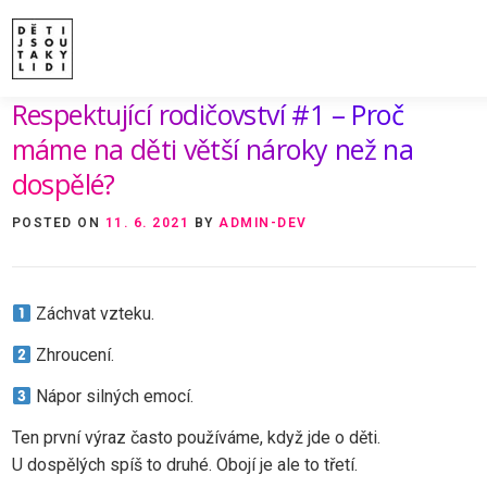
Skip
to
content
Respektující rodičovství #1 – Proč
ÚVOD
O MNĚ A O PROJEKTU
NAKLADATE
VIDEA A ROZHOVORY
ARCHIV ČLÁNKŮ
P
máme na děti větší nároky než na
dospělé?
POSTED ON
11. 6. 2021
BY
ADMIN-DEV
Záchvat vzteku.
Zhroucení.
Nápor silných emocí.
Ten první výraz často používáme, když jde o děti.
U dospělých spíš to druhé. Obojí je ale to třetí.