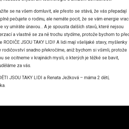
žíte se na všem domluvit, ale přesto se stává, že vás přepadají
kyplně pečujete o rodinu, ale nemáte pocit, že se vám energie vrac
le vy umíráte únavou… A je spousta dalších stavů, které nejsou
ací a vlastně se za ně trochu stydíme, protože bychom to pře
 že RODIČE JSOU TAKY LIDI! A lidi mají všelijaké stavy, myšlenky
é v rodičovství snadno překročíme, aniž bychom si všimli, protože
u se ocitneme v krajinách mysli, o kterých je těžké se bavit,
 uděláme za vás.
 DĚTI JSOU TAKY LIDI a Renata Ježková – máma 2 dětí,
ka.