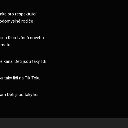
ka pro respektující
odomyslné rodiče
pina Klub tvůrců nového
gmatu
 kanál Děti jsou taky lidi
ou taky lidi na Tik Toku
am Děti jsou taky lidi