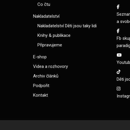
Co čtu
Seznam
Nakladatelství
a svob
Nakladatelství Děti jsou taky lidi
Knihy & publikace
Fb sku
Připravujeme
paradi
E-shop
Youtube
Videa a rozhovory
Archiv článků
Děti js
Podpořit
Kontakt
Instagr