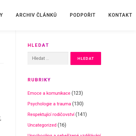
Y
ARCHIV ČLÁNKŮ
PODPOŘIT
KONTAKT
HLEDAT
Vyhledávání
RUBRIKY
(123)
Emoce a komunikace
(130)
Psychologie a trauma
(141)
Respektující rodičovství
,
(16)
Uncategorized
Unschooling a sebeřízené vzdělávání