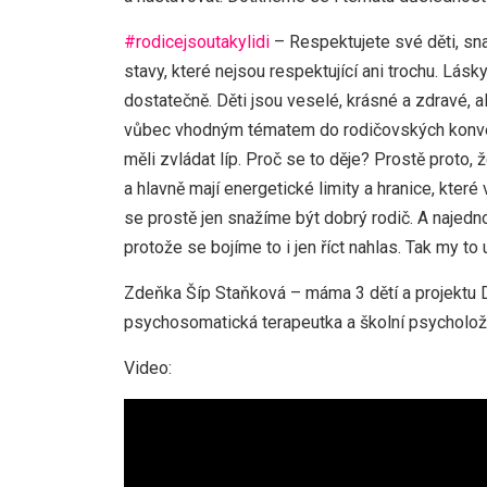
#rodicejsoutakylidi
– Respektujete své děti, sna
stavy, které nejsou respektující ani trochu. Lás
dostatečně. Děti jsou veselé, krásné a zdravé, a
vůbec vhodným tématem do rodičovských konverz
měli zvládat líp. Proč se to děje? Prostě proto,
a hlavně mají energetické limity a hranice, kter
se prostě jen snažíme být dobrý rodič. A najedno
protože se bojíme to i jen říct nahlas. Tak my to
Zdeňka Šíp Staňková – máma 3 dětí a projektu
psychosomatická terapeutka a školní psycholož
Video: