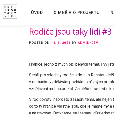
Skip
to
ÚVOD
O MNĚ A O PROJEKTU
N
content
Rodiče jsou taky lidi #3
POSTED ON
14. 6. 2021
BY
ADMIN-DEV
Hranice, jedno z mých oblíbených témat. I vy jste
Seriál pro všechny rodiče, kde si s Renatou J
v domácím vzdělávání povídám o různých problé
vzdělávání mohou potkat. Zaměříme se teď nikoli 
V rodičovství naprosto zásadní téma, ale nejen 
co to ty hranice vlastně jsou, kde je máme my a k
a nastavovat. Dotkneme se i tématu důslednosti