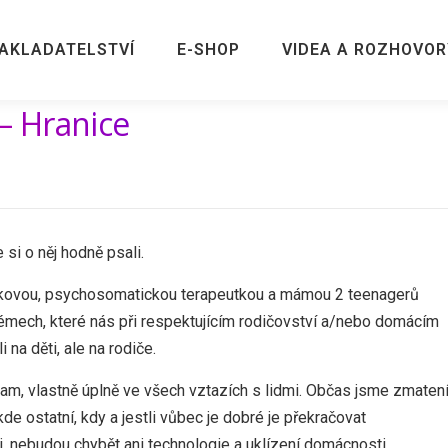
AKLADATELSTVÍ
E-SHOP
VIDEA A ROZHOVOR
 – Hranice
 si o něj hodně psali.
ežkovou, psychosomatickou terapeutkou a mámou 2 teenagerů
mech, které nás při respektujícím rodičovství a/nebo domácím
na děti, ale na rodiče.
tam, vlastně úplně ve všech vztazích s lidmi. Občas jsme zmatení
de ostatní, kdy a jestli vůbec je dobré je překračovat
, nebudou chybět ani technologie a uklízení domácnosti.