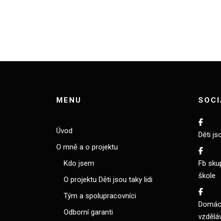
MENU
SOCI
Úvod
Děti js
O mně a o projektu
Kdo jsem
Fb sku
škole
O projektu Děti jsou taky lidi
Tým a spolupracovníci
Domácí
Odborní garanti
vzdělá