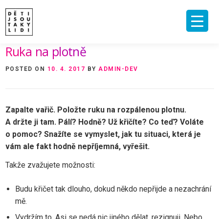
Skip
to
content
Ruka na plotně
ÚVOD
O MNĚ A O PROJEKTU
NAKLADATELSTVÍ
E-SHOP
POSTED ON
10. 4. 2017
BY
ADMIN-DEV
VIDEA A ROZHOVORY
ARCHIV ČLÁNKŮ
PODPOŘIT
KONTAKT
Zapalte vařič. Položte ruku na rozpálenou plotnu.
A držte ji tam. Pálí? Hodně? Už křičíte? Co teď? Voláte
o pomoc? Snažíte se vymyslet, jak tu situaci, která je
vám ale fakt hodně nepříjemná, vyřešit.
Takže zvažujete možnosti:
Budu křičet tak dlouho, dokud někdo nepřijde a nezachrání
mě.
Vydržím to. Asi se nedá nic jiného dělat, rezignuji. Nebo