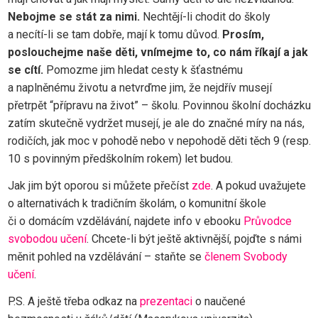
Nebojme se stát za nimi.
Nechtějí-li chodit do školy
a necítí-li se tam dobře, mají k tomu důvod.
Prosím,
poslouchejme naše děti, vnímejme to, co nám říkají a jak
se cítí.
Pomozme jim hledat cesty k šťastnému
a naplněnému životu a netvrďme jim, že nejdřív musejí
přetrpět “přípravu na život” – školu. Povinnou školní docházku
zatím skutečně vydržet musejí, je ale do značné míry na nás,
rodičích, jak moc v pohodě nebo v nepohodě děti těch 9 (resp.
10 s povinným předškolním rokem) let budou.
Jak jim být oporou si můžete přečíst
zde
. A pokud uvažujete
o alternativách k tradičním školám, o komunitní škole
či o domácím vzdělávání, najdete info v ebooku
Průvodce
svobodou učení
. Chcete-li být ještě aktivnější, pojďte s námi
měnit pohled na vzdělávání – staňte se
členem Svobody
učení
.
P.S. A ještě třeba odkaz na
prezentaci
o naučené