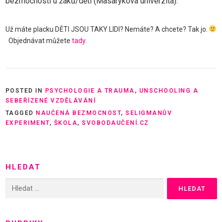
bezmocnosti u žáků/dětí (Masarykova univerzita).
Už máte placku DĚTI JSOU TAKY LIDI? Nemáte? A chcete? Tak jo.
Objednávat můžete
tady
.
POSTED IN
PSYCHOLOGIE A TRAUMA
,
UNSCHOOLING A
SEBEŘÍZENÉ VZDĚLÁVÁNÍ
TAGGED
NAUČENÁ BEZMOCNOST
,
SELIGMANŮV
EXPERIMENT
,
ŠKOLA
,
SVOBODAUČENÍ.CZ
HLEDAT
Vyhledávání