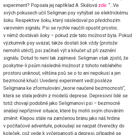
experiment? Popsala jej například A. Skálová
zde
: “…Ve
svých pokusech učil Seligman psy vyhýbat se elektrickému
šoku. Respektive šoku, který následoval po předchozím
varovném signálu. Psi se rychle naučili opustit prostor,
v němž dostávali šoky – pokud zde tato možnost byla. Pokud
výzkumník psy uvázal, takže dostali šok vždy (protože
nemohli utéct), psi začínali výt a kňučet už při zaznění
signálu. Dotud to není tak zajímavé. Seligman však zjistil, že
poskytne-li psům následně možnost z tohoto neblahého
prostoru uniknout, většina psů se o to ani nepokusí a jen
bezmocně kňučí. Uvedený experiment vedl posléze
Seligmana ke zformulování „teorie naučené bezmocnosti“,
která se stala jedním z modelů deprese. Depresivní lidé se
totiž chovají podobně jako Seligmanovi psi – bezmocně
snášejí nepříznivé situace, které by mohli svým chováním
změnit. Klepou stále na zamčenou bránu jako náš hrdina
v počítačové adventuře, pokoušejí se nacpat čtverečky do
koleček, což vede k vyčerpanosti a depresi, případně se