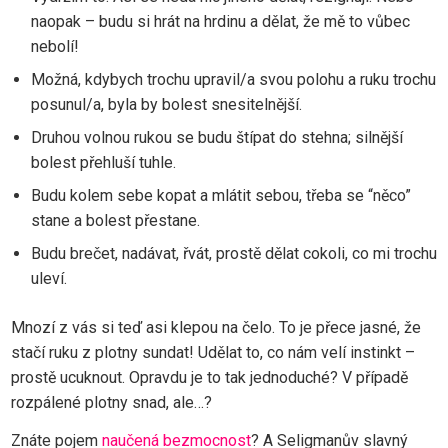
naopak – budu si hrát na hrdinu a dělat, že mě to vůbec
nebolí!
Možná, kdybych trochu upravil/a svou polohu a ruku trochu
posunul/a, byla by bolest snesitelnější.
Druhou volnou rukou se budu štípat do stehna; silnější
bolest přehluší tuhle.
Budu kolem sebe kopat a mlátit sebou, třeba se “něco”
stane a bolest přestane.
Budu brečet, nadávat, řvát, prostě dělat cokoli, co mi trochu
uleví.
Mnozí z vás si teď asi klepou na čelo. To je přece jasné, že
stačí ruku z plotny sundat! Udělat to, co nám velí instinkt –
prostě ucuknout. Opravdu je to tak jednoduché? V případě
rozpálené plotny snad, ale…?
Znáte pojem
naučená bezmocnost
? A Seligmanův slavný