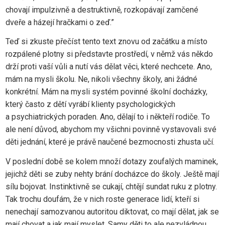
chovají impulzivně a destruktivně, rozkopávají zamčené
dveře a házejí hračkami o zeď.”
Teď si zkuste přečíst tento text znovu od začátku a místo
rozpálené plotny si představte prostředí, v němž vás někdo
drží proti vaší vůli a nutí vás dělat věci, které nechcete. Ano,
mám na mysli školu. Ne, nikoli všechny školy, ani žádné
konkrétní. Mám na mysli systém povinné školní docházky,
který často z dětí vyrábí klienty psychologických
a psychiatrických poraden. Ano, dělají to i někteří rodiče. To
ale není důvod, abychom my všichni povinně vystavovali své
děti jednání, které je právě naučené bezmocnosti zhusta učí.
V poslední době se kolem množí dotazy zoufalých maminek,
jejichž děti se zuby nehty brání docházce do školy. Ještě mají
sílu bojovat. Instinktivně se cukají, chtějí sundat ruku z plotny.
Tak trochu doufám, že v nich roste generace lidí, kteří si
nenechají samozvanou autoritou diktovat, co mají dělat, jak se
mají chovat a jak mají myslet. Samy děti to ale nezvládnou.