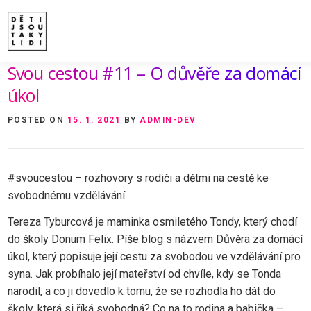
Skip
to
content
Svou cestou #11 – O důvěře za domácí
ÚVOD
O MNĚ A O PROJEKTU
NAKLADATE
VIDEA A ROZHOVORY
ARCHIV ČLÁNKŮ
P
úkol
POSTED ON
15. 1. 2021
BY
ADMIN-DEV
#svoucestou – rozhovory s rodiči a dětmi na cestě ke
svobodnému vzdělávání.
Tereza Tyburcová je maminka osmiletého Tondy, který chodí
do školy Donum Felix. Píše blog s názvem Důvěra za domácí
úkol, který popisuje její cestu za svobodou ve vzdělávání pro
syna. Jak probíhalo její mateřství od chvíle, kdy se Tonda
narodil, a co ji dovedlo k tomu, že se rozhodla ho dát do
školy, která si říká svobodná? Co na to rodina a babička –