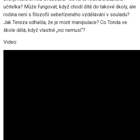
učitelka? Může fungovat, když chodí dítě do takové školy, ale
rodina není s filozofií sebeřízeného vzdělávání v souladu?
Jak Tereza odhalila, že je mistr manipulace? Co Tonda ve
škole dělá, když vlastně „nic nemusí“?
Video: