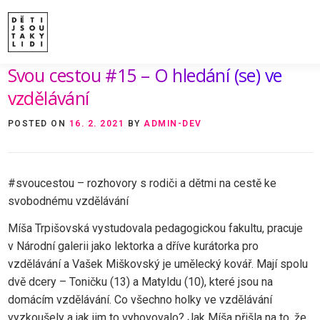
Skip
to
content
Svou cestou #15 – O hledání (se) ve
ÚVOD
O MNĚ A O PROJEKTU
NAKLADATE
VIDEA A ROZHOVORY
ARCHIV ČLÁNKŮ
P
vzdělávání
POSTED ON
16. 2. 2021
BY
ADMIN-DEV
#svoucestou – rozhovory s rodiči a dětmi na cestě ke
svobodnému vzdělávání
Míša Trpišovská vystudovala pedagogickou fakultu, pracuje
v Národní galerii jako lektorka a dříve kurátorka pro
vzdělávání a Vašek Miškovský je umělecký kovář. Mají spolu
dvě dcery – Toničku (13) a Matyldu (10), které jsou na
domácím vzdělávání. Co všechno holky ve vzdělávání
vyzkoušely a jak jim to vyhovovalo? Jak Míša přišla na to, že