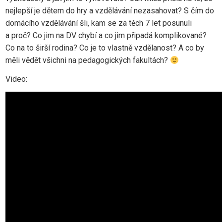
nejlepší je dětem do hry a vzdělávání nezasahovat? S čím do
domácího vzdělávání šli, kam se za těch 7 let posunuli
a proč? Co jim na DV chybí a co jim připadá komplikované?
Co na to širší rodina? Co je to vlastně vzdělanost? A co by
měli vědět všichni na pedagogických fakultách?
Video: