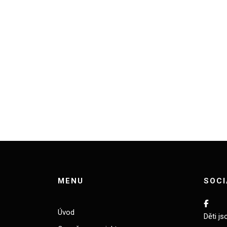
MENU
SOCI
Úvod
Děti js