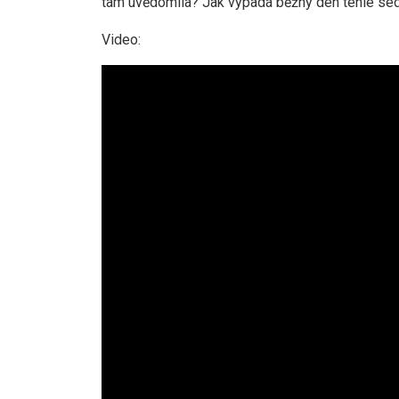
tam uvědomila? Jak vypadá běžný den téhle se
Video: