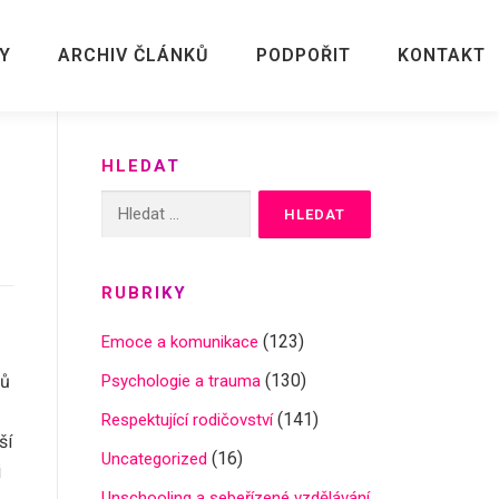
Y
ARCHIV ČLÁNKŮ
PODPOŘIT
KONTAKT
HLEDAT
Vyhledávání
RUBRIKY
(123)
Emoce a komunikace
(130)
ků
Psychologie a trauma
(141)
Respektující rodičovství
ší
(16)
Uncategorized
i
Unschooling a sebeřízené vzdělávání