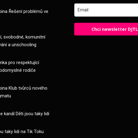
pina Řešení problémů ve
Chci newsletter DJT
, svobodné, komunitní
vání a unschooling
ka pro respektující
odomyslné rodiče
pina Klub tvůrců nového
gmatu
 kanál Děti jsou taky lidi
ou taky lidi na Tik Toku