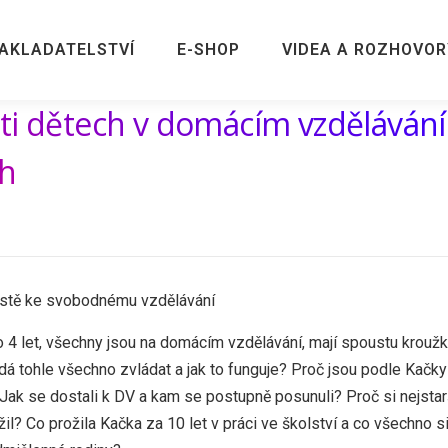
AKLADATELSTVÍ
E-SHOP
VIDEA A ROZHOVOR
ti dětech v domácím vzdělávání
ch
cestě ke svobodnému vzdělávání
o 4 let, všechny jsou na domácím vzdělávání, mají spoustu krouž
e dá tohle všechno zvládat a jak to funguje? Proč jsou podle Kačky
Jak se dostali k DV a kam se postupně posunuli? Proč si nejstar
l? Co prožila Kačka za 10 let v práci ve školství a co všechno s