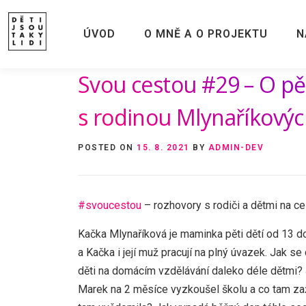
Skip
to
ÚVOD
O MNĚ A O PROJEKTU
N
content
Svou cestou #29 – O pě
s rodinou Mlynaříkový
POSTED ON
15. 8. 2021
BY
ADMIN-DEV
#svoucestou
– rozhovory s rodiči a dětmi na 
Kačka Mlynaříková je maminka pěti dětí od 13 d
a Kačka i její muž pracují na plný úvazek. Jak s
děti na domácím vzdělávání daleko déle dětmi? 
Marek na 2 měsíce vyzkoušel školu a co tam zaži