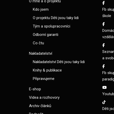
O mně a o projektu
Kdo jsem
Fb sku
škole
O projektu Děti jsou taky lidi
Tým a spolupracovníci
Domácí
Odborní garanti
vzdělá
Co čtu
Seznam
Nakladatelství
a svob
Nakladatelství Děti jsou taky lidi
Knihy & publikace
Fb sku
Připravujeme
paradi
E-shop
Youtube
Videa a rozhovory
Archiv článků
Děti js