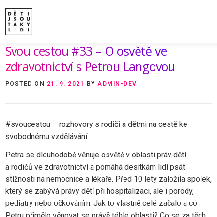
Skip
to
content
Svou cestou #33 – O osvětě ve
ÚVOD
O MNĚ A O PROJEKTU
NAKLADATE
VIDEA A ROZHOVORY
ARCHIV ČLÁNKŮ
P
zdravotnictví s Petrou Langovou
POSTED ON
21. 9. 2021
BY
ADMIN-DEV
#svoucestou – rozhovory s rodiči a dětmi na cestě ke
svobodnému vzdělávání
Petra se dlouhodobě věnuje osvětě v oblasti práv dětí
a rodičů ve zdravotnictví a pomáhá desítkám lidí psát
stížnosti na nemocnice a lékaře. Před 10 lety založila spolek,
který se zabývá právy dětí při hospitalizaci, ale i porody,
pediatry nebo očkováním. Jak to vlastně celé začalo a co
Petru přimělo věnovat se právě téhle oblasti? Co se za těch