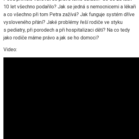
10 let všechno podařilo? Jak se jedná s nemocnicemi a lékaři
a co všechno při tom Petra zažívá? Jak funguje systém dříve
vysloveného přání? Jaké problémy řeší rodiče ve styku
s pediatry, při porodech a při hospitalizaci dětí? Na co tedy
jako rodiče máme právo a jak se ho domoci?
Video: