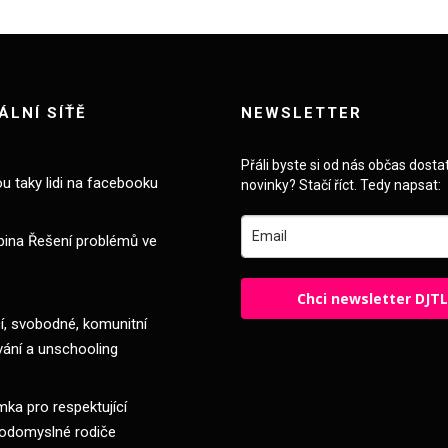
ÁLNÍ SÍŤĚ
NEWSLETTER
Přáli byste si od nás občas dosta
ou taky lidi na facebooku
novinky? Stačí říct. Tedy napsat:
pina Řešení problémů ve
Chci newsletter DJT
, svobodné, komunitní
vání a unschooling
ka pro respektující
odomyslné rodiče