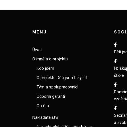
MENU
SOCI
Úvod
Děti js
O mně a o projektu
Kdo jsem
Fb sku
škole
O projektu Děti jsou taky lidi
Tým a spolupracovníci
Domácí
Odborní garanti
vzdělá
Co čtu
Seznam
Nakladatelství
a svob
Nakladatelství Děti jsou taky lidi