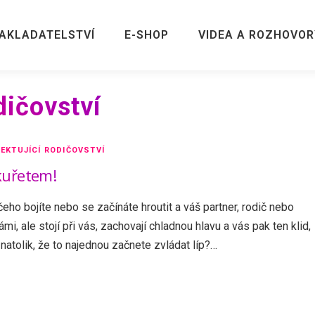
AKLADATELSTVÍ
E-SHOP
VIDEA A ROZHOVOR
dičovství
EKTUJÍCÍ RODIČOVSTVÍ
uřetem!
čeho bojíte nebo se začínáte hroutit a váš partner, rodič nebo
i, ale stojí při vás, zachovají chladnou hlavu a vás pak ten klid,
í natolik, že to najednou začnete zvládat líp?…