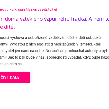
HOOLING A SEBEŘÍZENÉ VZDĚLÁVÁNÍ
 doma vzteklého vzpurného fracka. A není t
e dítě.
odná výchova a sebeřízené vzdělávání dělá z dětí sobecké
anty! Vyrostou z nich egoističtí nepřizpůsobiví zmetci, kteří
 myslet jen sami na sebe. Nenaučí se poslouchat autority a být
ární! Jak to pak bude v naší společnosti vypadat, když bude kaž
et jen sám na…
ČÍST DÁLE.