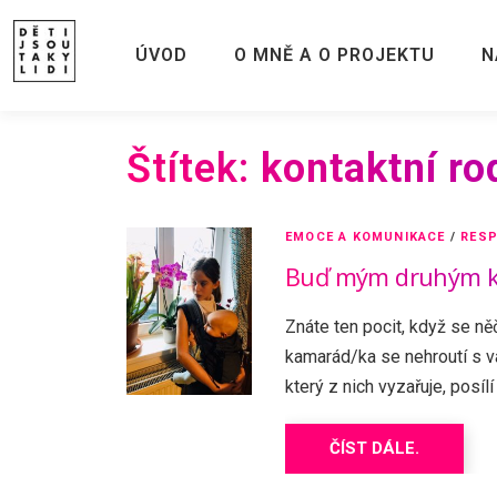
Skip
to
ÚVOD
O MNĚ A O PROJEKTU
N
content
Štítek:
kontaktní ro
EMOCE A KOMUNIKACE
/
RESP
Buď mým druhým k
Znáte ten pocit, když se ně
kamarád/ka se nehroutí s vám
který z nich vyzařuje, posíl
ČÍST DÁLE.