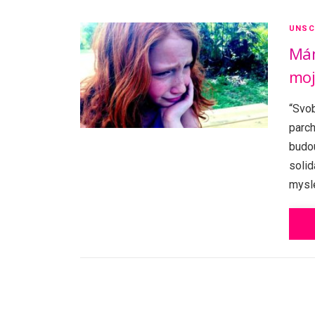
UNSC
Mám
moj
“Svob
parch
budou
solid
mysl