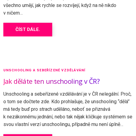
všechno umějí, jak rychle se rozvíjejí, když na ně nikdo
v ničem…
ČÍST DÁLE.
UNSCHOOLING A SEBEŘÍZENÉ VZDĚLÁVÁNÍ
Jak děláte ten unschooling v ČR?
Unschooling a sebeřízené vzdělávání je v ČR nelegální. Proč,
o tom se dočtete zde. Kdo prohlašuje, že unschooling “dělá”
má tedy buď pro strach uděláno, neboť se přiznává
k nezákonnému jednání, nebo tak nějak kličkuje systémem se
svou vlastní verzí unschoolingu, případně mu není úplně…