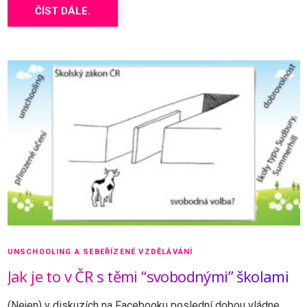
ČÍST DÁLE.
UNSCHOOLING A SEBEŘÍZENÉ VZDĚLÁVÁNÍ
Jak je to v ČR s těmi “svobodnými” školami
(Nejen) v diskuzích na Facebooku poslední dobou vládne