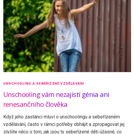
UNSCHOOLING A SEBEŘÍZENÉ VZDĚLÁVÁNÍ
Unschooling vám nezajistí génia ani
renesančního člověka
Když jeho zastánci mluví o unschoolingu a sebeřízeném
vzdělávání, často v rámci potřeby obhájit a zpropagovat jej
slyšíte něco o tom, jak jsou ty sebeřízené děti úžasné, co