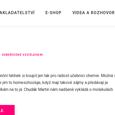
AKLADATELSTVÍ
E-SHOP
VIDEA A ROZHOVOR
 SEBEŘÍZENÉ VZDĚLÁVÁNÍ
nční tatínek si koupil jen tak pro radost učebnici chemie. Možná 
se jim to homeschooluje, když mají takové zájmy a předávají je
říkám na to já. Chudák Martin nám nadšeně vykládá o molekulách
LE.