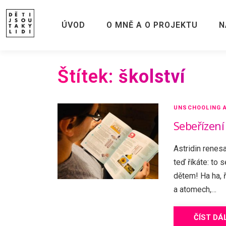
Skip
to
ÚVOD
O MNĚ A O PROJEKTU
N
content
Štítek:
školství
UNSCHOOLING A
Sebeřízení
Astridin renesa
teď říkáte: to 
dětem! Ha ha, 
a atomech,…
ČÍST DÁ