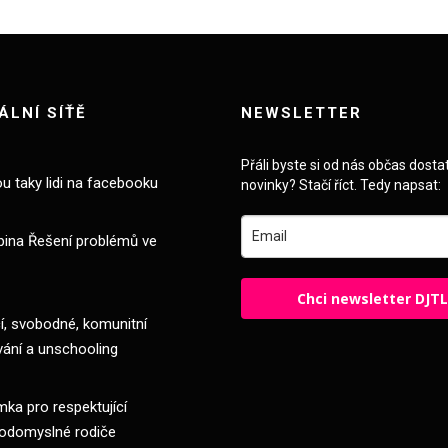
ÁLNÍ SÍŤĚ
NEWSLETTER
Přáli byste si od nás občas dosta
ou taky lidi na facebooku
novinky? Stačí říct. Tedy napsat:
pina Řešení problémů ve
Chci newsletter DJT
, svobodné, komunitní
vání a unschooling
ka pro respektující
odomyslné rodiče