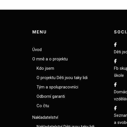
MENU
SOCI
Úvod
Děti js
O mně a o projektu
Kdo jsem
Fb sku
škole
O projektu Děti jsou taky lidi
Tým a spolupracovníci
Domácí
Odborní garanti
vzdělá
Co čtu
Seznam
Nakladatelství
a svob
Nakladatelství Děti jsou taky lidi