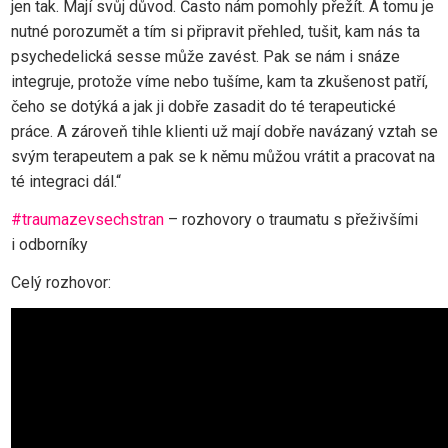
jen tak. Mají svůj důvod. Často nám pomohly přežít. A tomu je
nutné porozumět a tím si připravit přehled, tušit, kam nás ta
psychedelická sesse může zavést. Pak se nám i snáze
integruje, protože víme nebo tušíme, kam ta zkušenost patří,
čeho se dotýká a jak ji dobře zasadit do té terapeutické
práce. A zároveň tihle klienti už mají dobře navázaný vztah se
svým terapeutem a pak se k němu můžou vrátit a pracovat na
té integraci dál.“
#traumazevsechstran
– rozhovory o traumatu s přeživšími
i odborníky
Celý rozhovor: