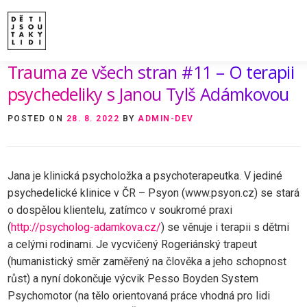
Skip
to
content
Trauma ze všech stran #11 – O terapii
ÚVOD
O MNĚ A O PROJEKTU
NAKLADATE
VIDEA A ROZHOVORY
ARCHIV ČLÁNKŮ
P
psychedeliky s Janou Tylš Adámkovou
POSTED ON
28. 8. 2022
BY
ADMIN-DEV
Jana je klinická psycholožka a psychoterapeutka. V jediné
psychedelické klinice v ČR – Psyon (www.psyon.cz) se stará
o dospělou klientelu, zatímco v soukromé praxi
(
http://psycholog-adamkova.cz/
) se věnuje i terapii s dětmi
a celými rodinami. Je vycvičený Rogeriánský trapeut
(humanistický směr zaměřený na člověka a jeho schopnost
růst) a nyní dokončuje výcvik Pesso Boyden System
Psychomotor (na tělo orientovaná práce vhodná pro lidi