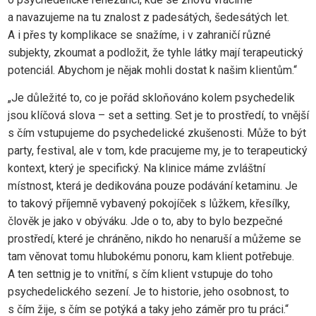
a navazujeme na tu znalost z padesátých, šedesátých let.
A i přes ty komplikace se snažíme, i v zahraničí různé
subjekty, zkoumat a podložit, že tyhle látky mají terapeutický
potenciál. Abychom je nějak mohli dostat k našim klientům.“
„Je důležité to, co je pořád skloňováno kolem psychedelik
jsou klíčová slova – set a setting. Set je to prostředí, to vnější
s čím vstupujeme do psychedelické zkušenosti. Může to být
party, festival, ale v tom, kde pracujeme my, je to terapeutický
kontext, který je specifický. Na klinice máme zvláštní
místnost, která je dedikována pouze podávání ketaminu. Je
to takový příjemně vybavený pokojíček s lůžkem, křesílky,
člověk je jako v obýváku. Jde o to, aby to bylo bezpečné
prostředí, které je chráněno, nikdo ho nenaruší a můžeme se
tam věnovat tomu hlubokému ponoru, kam klient potřebuje.
A ten settnig je to vnitřní, s čím klient vstupuje do toho
psychedelického sezení. Je to historie, jeho osobnost, to
s čím žije, s čím se potýká a taky jeho záměr pro tu práci.“