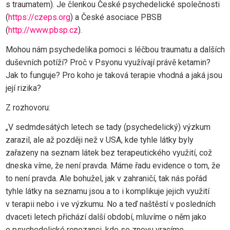
s traumatem). Je členkou České psychedelické společnosti
(
https://czeps.org
) a České asociace PBSB
(
http://www.pbsp.cz
).
Mohou nám psychedelika pomoci s léčbou traumatu a dalších
duševních potíží? Proč v Psyonu využívají právě ketamin?
Jak to funguje? Pro koho je taková terapie vhodná a jaká jsou
její rizika?
Z rozhovoru:
„V sedmdesátých letech se tady (psychedelický) výzkum
zarazil, ale až později než v USA, kde tyhle látky byly
zařazeny na seznam látek bez terapeutického využití, což
dneska víme, že není pravda. Máme řadu evidence o tom, že
to není pravda. Ale bohužel, jak v zahraničí, tak nás pořád
tyhle látky na seznamu jsou a to i komplikuje jejich využití
v terapii nebo i ve výzkumu. No a teď naštěstí v posledních
dvaceti letech přichází další období, mluvíme o něm jako
o psychedelické renezanci, kde se znovu vracíme