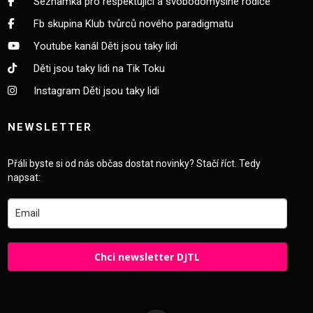
Seznamka pro respektující a svobodomyslné rodiče
Fb skupina Klub tvůrců nového paradigmatu
Youtube kanál Děti jsou taky lidi
Děti jsou taky lidi na Tik Toku
Instagram Děti jsou taky lidi
NEWSLETTER
Přáli byste si od nás občas dostat novinky? Stačí říct. Tedy
napsat:
Chci newsletter DJTL