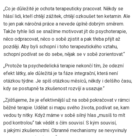
„Co je důležité je ochota terapeuticky pracovat. Někdy se
hlásí lidi, kteří chtějí zážitek, chtějí ozkoušet ten ketamin. Ale
to jen pak náročná práce a nevede úplně dobrým směrem.
Takže tyhle lidi se snažíme motivovat jít do psychoterapie,
něco odpracovat, něco o sobě zjistit a pak třeba přijít až
později. Aby byli schopní i toho terapeutického vztahu,
schopní podívat se do sebe, nějak se v sobě zorientovat.“
„Protože ta psychedelická terapie nekončí tím, že odezní
efekt látky, ale důležitá je ta fáze integrační, která není
otázkou týdne. Je spíš otázkou měsíců, někdy i delšího času,
kdy se postupně ta zkušenost rozvíjí a usazuje.“
„Zjišťujeme, že je efektivnější už na sobě pokračovat v rámci
běžné terapie. Udělat si mapu svého života, podívat se, kam
vedou ty nitky. Když máme v sobě silný hlas „musíš to mít
pod kontrolou“ tak vědět s čím souvisí. S kým souvisí,
s jakými zkušenostmi. Obranné mechanismy se nevyvinuly