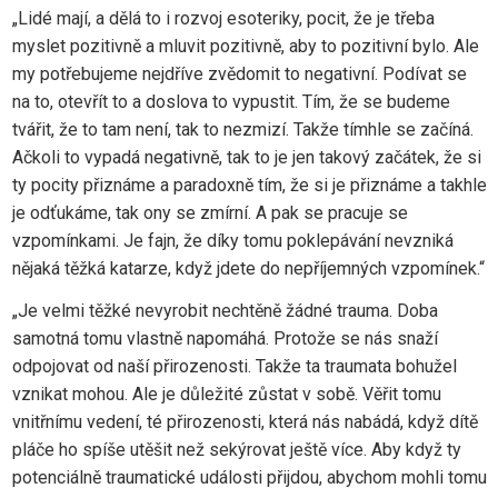
„Lidé mají, a dělá to i rozvoj esoteriky, pocit, že je třeba
myslet pozitivně a mluvit pozitivně, aby to pozitivní bylo. Ale
my potřebujeme nejdříve zvědomit to negativní. Podívat se
na to, otevřít to a doslova to vypustit. Tím, že se budeme
tvářit, že to tam není, tak to nezmizí. Takže tímhle se začíná.
Ačkoli to vypadá negativně, tak to je jen takový začátek, že si
ty pocity přiznáme a paradoxně tím, že si je přiznáme a takhle
je odťukáme, tak ony se zmírní. A pak se pracuje se
vzpomínkami. Je fajn, že díky tomu poklepávání nevzniká
nějaká těžká katarze, když jdete do nepříjemných vzpomínek.“
„Je velmi těžké nevyrobit nechtěně žádné trauma. Doba
samotná tomu vlastně napomáhá. Protože se nás snaží
odpojovat od naší přirozenosti. Takže ta traumata bohužel
vznikat mohou. Ale je důležité zůstat v sobě. Věřit tomu
vnitřnímu vedení, té přirozenosti, která nás nabádá, když dítě
pláče ho spíše utěšit než sekýrovat ještě více. Aby když ty
potenciálně traumatické události přijdou, abychom mohli tomu