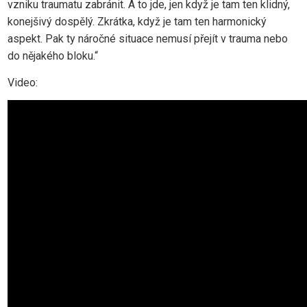
vzniku traumatu zabránit. A to jde, jen když je tam ten klidný,
konejšivý dospělý. Zkrátka, když je tam ten harmonický
aspekt. Pak ty náročné situace nemusí přejít v trauma nebo
do nějakého bloku.“
Video: