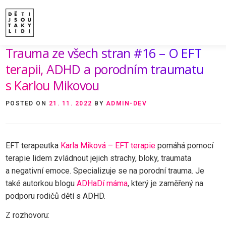
Skip
to
content
Trauma ze všech stran #16 – O EFT
ÚVOD
O MNĚ A O PROJEKTU
NAKLADATE
VIDEA A ROZHOVORY
ARCHIV ČLÁNKŮ
P
terapii, ADHD a porodním traumatu
s Karlou Mikovou
POSTED ON
21. 11. 2022
BY
ADMIN-DEV
EFT terapeutka
Karla Miková – EFT terapie
pomáhá pomocí
terapie lidem zvládnout jejich strachy, bloky, traumata
a negativní emoce. Specializuje se na porodní trauma. Je
také autorkou blogu
ADHaDí máma
, který je zaměřený na
podporu rodičů dětí s ADHD.
Z rozhovoru: