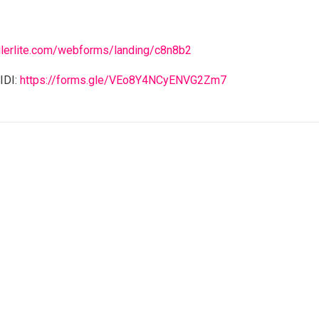
ailerlite.com/webforms/landing/c8n8b2
IDI:
https://forms.gle/VEo8Y4NCyENVG2Zm7