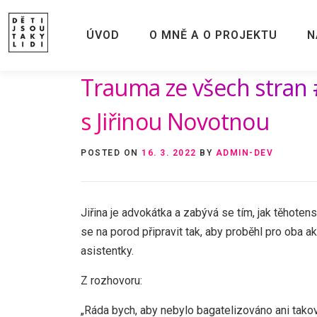
Skip
to
ÚVOD
O MNĚ A O PROJEKTU
N
content
Trauma ze všech stran 
s Jiřinou Novotnou
POSTED ON
16. 3. 2022
BY
ADMIN-DEV
Jiřina je advokátka a zabývá se tím, jak těhoten
se na porod připravit tak, aby proběhl pro oba a
asistentky.
Z rozhovoru:
„Ráda bych, aby nebylo bagatelizováno ani tako