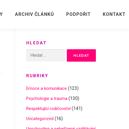
Y
ARCHIV ČLÁNKŮ
PODPOŘIT
KONTAKT
HLEDAT
Vyhledávání
RUBRIKY
m
(123)
Emoce a komunikace
(130)
Psychologie a trauma
(141)
Respektující rodičovství
(16)
Uncategorized
Unschooling a sebeřízené vzdělávání