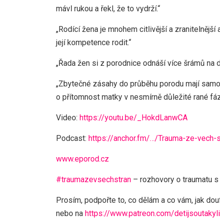
mávl rukou a řekl, že to vydrží.“
„Rodící žena je mnohem citlivější a zranitelnějš
její kompetence rodit.“
„Řada žen si z porodnice odnáší více šrámů na du
„Zbytečné zásahy do průběhu porodu mají samozře
o přítomnost matky v nesmírně důležité rané fázi
Video:
https://youtu.be/_HokdLanwCA
Podcast:
https://anchor.fm/…/Trauma-ze-vech
www.eporod.cz
#traumazevsechstran
– rozhovory o traumatu s 
Prosím, podpořte to, co dělám a co vám, jak do
nebo na
https://www.patreon.com/detijsoutakyli