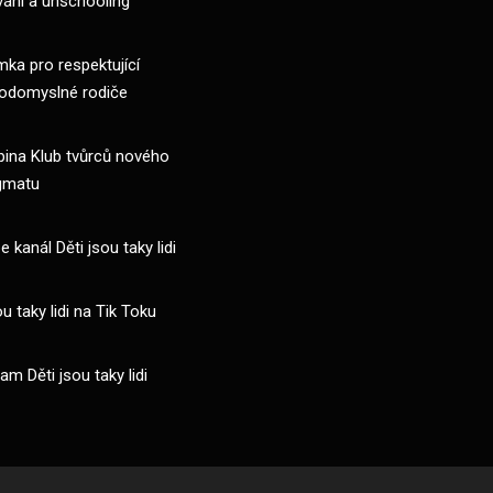
vání a unschooling
ka pro respektující
odomyslné rodiče
pina Klub tvůrců nového
gmatu
 kanál Děti jsou taky lidi
ou taky lidi na Tik Toku
am Děti jsou taky lidi