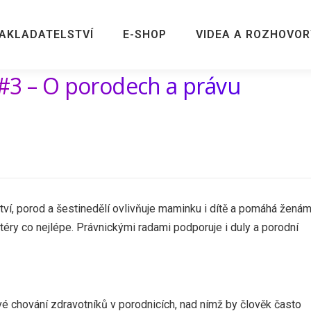
AKLADATELSTVÍ
E-SHOP
VIDEA A ROZHOVOR
#3 – O porodech a právu
ství, porod a šestinedělí ovlivňuje maminku i dítě a pomáhá žená
ktéry co nejlépe. Právnickými radami podporuje i duly a porodní
vé chování zdravotníků v porodnicích, nad nímž by člověk často