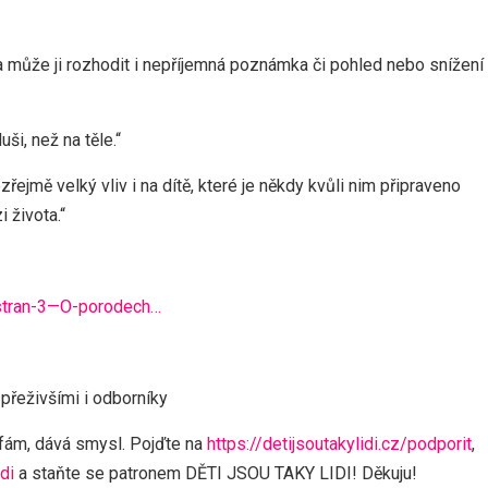
í a může ji rozhodit i nepříjemná poznámka či pohled nebo snížení
ši, než na těle.“
jmě velký vliv i na dítě, které je někdy kvůli nim připraveno
 života.“
-stran-3—O-porodech…
přeživšími i odborníky
ufám, dává smysl. Pojďte na
https://detijsoutakylidi.cz/podporit
,
di
a staňte se patronem DĚTI JSOU TAKY LIDI! Děkuju!