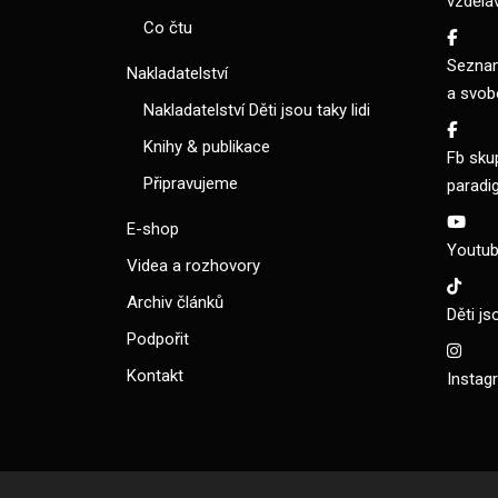
vzdělá
Co čtu
Seznam
Nakladatelství
a svob
Nakladatelství Děti jsou taky lidi
Knihy & publikace
Fb sku
Připravujeme
paradi
E-shop
Youtube
Videa a rozhovory
Archiv článků
Děti js
Podpořit
Kontakt
Instagr