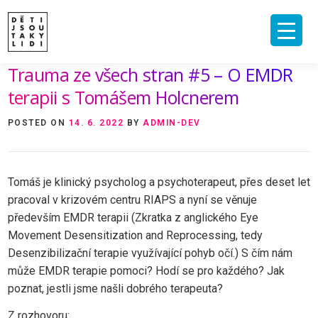
Skip
to
content
Trauma ze všech stran #5 – O EMDR
ÚVOD
O MNĚ A O PROJEKTU
NAKLADATELSTVÍ
E-SHOP
terapii s Tomášem Holcnerem
VIDEA A ROZHOVORY
ARCHIV ČLÁNKŮ
POSTED ON
14. 6. 2022
BY
ADMIN-DEV
PODPOŘIT
KONTAKT
Tomáš je klinický psycholog a psychoterapeut, přes deset let
pracoval v krizovém centru RIAPS a nyní se věnuje
především EMDR terapii (Zkratka z anglického Eye
Movement Desensitization and Reprocessing, tedy
Desenzibilizační terapie využívající pohyb očí.) S čím nám
může EMDR terapie pomoci? Hodí se pro každého? Jak
poznat, jestli jsme našli dobrého terapeuta?
Z rozhovoru: