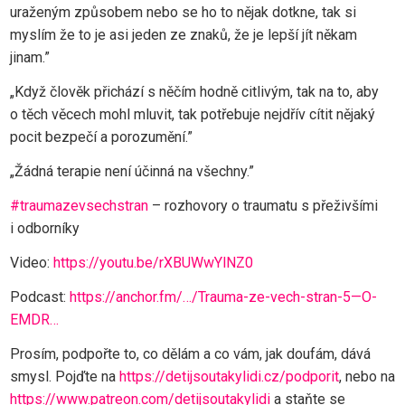
uraženým způsobem nebo se ho to nějak dotkne, tak si
myslím že to je asi jeden ze znaků, že je lepší jít někam
jinam.”
„Když člověk přichází s něčím hodně citlivým, tak na to, aby
o těch věcech mohl mluvit, tak potřebuje nejdřív cítit nějaký
pocit bezpečí a porozumění.”
„Žádná terapie není účinná na všechny.”
#traumazevsechstran
– rozhovory o traumatu s přeživšími
i odborníky
Video:
https://youtu.be/rXBUWwYlNZ0
Podcast:
https://anchor.fm/…/Trauma-ze-vech-stran-5—O-
EMDR…
Prosím, podpořte to, co dělám a co vám, jak doufám, dává
smysl. Pojďte na
https://detijsoutakylidi.cz/podporit
, nebo na
https://www.patreon.com/detijsoutakylidi
a staňte se