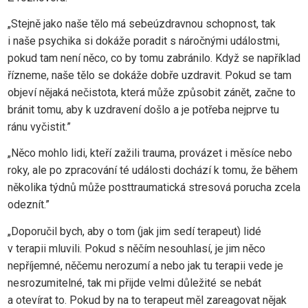
„Stejně jako naše tělo má sebeúzdravnou schopnost, tak
i naše psychika si dokáže poradit s náročnými událostmi,
pokud tam není něco, co by tomu zabránilo. Když se například
řízneme, naše tělo se dokáže dobře uzdravit. Pokud se tam
objeví nějaká nečistota, která může způsobit zánět, začne to
bránit tomu, aby k uzdravení došlo a je potřeba nejprve tu
ránu vyčistit.”
„Něco mohlo lidi, kteří zažili trauma, provázet i měsíce nebo
roky, ale po zpracování té události dochází k tomu, že během
několika týdnů může posttraumatická stresová porucha zcela
odeznít.”
„Doporučil bych, aby o tom (jak jim sedí terapeut) lidé
v terapii mluvili. Pokud s něčím nesouhlasí, je jim něco
nepříjemné, něčemu nerozumí a nebo jak tu terapii vede je
nesrozumitelné, tak mi přijde velmi důležité se nebát
a otevírat to. Pokud by na to terapeut měl zareagovat nějak