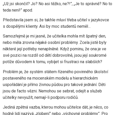
„Už jsi skončil? Jo? No asi těžko, ne?!”, „Je to správně? No to
teda není!” apod.
Představila jsem si, že takhle mluví třeba učitel v jazykovce
s dospělými klienty. Asi by moc studentů neměl…
Samozřejmě je mi jasné, že učitelka mohla mít špatný den,
nebo měla zrovna nějaké osobní problémy. Zcela jistě byly
některé její potřeby nenaplněné. Když pominu, že ona je ve
své pozici na rozdíl od dětí dobrovolně, jsou její soukromé
potíže důvodem k tomu, vybíjet si frustraci na slabších?
Problém je, že systém státem řízeného povinného školství
postaveného na mocenském modelu a hierarchickém
uspořádání je přímo živnou půdou pro takové jednání. Děti
jsou de facto vězni. Nemohou se sebrat, odejít a služeb
učitelky nevyužít, nemají-li podporu rodičů.
Jediná zpětná vazba, kterou mohou učitelce dát, je něco, co
hodně lidí nazývá „zlobení” nebo „výchovné problémy”. Pro