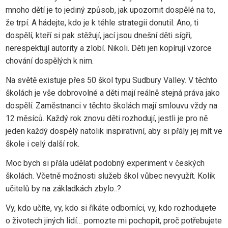
mnoho dětí je to jediný způsob, jak upozornit dospělé na to,
že trpí. A hádejte, kdo je k téhle strategii donutil. Ano, ti
dospělí, kteří si pak stěžují, jací jsou dnešní děti sígři,
nerespektují autority a zlobí. Nikoli. Děti jen kopírují vzorce
chování dospělých k nim.
Na světě existuje přes 50 škol typu Sudbury Valley. V těchto
školách je vše dobrovolné a děti mají reálně stejná práva jako
dospělí. Zaměstnanci v těchto školách mají smlouvu vždy na
12 měsíců. Každý rok znovu děti rozhodují, jestli je pro ně
jeden každý dospělý natolik inspirativní, aby si přály jej mít ve
škole i celý další rok.
Moc bych si přála udělat podobný experiment v českých
školách. Včetně možnosti služeb škol vůbec nevyužít. Kolik
učitelů by na základkách zbylo..?
Vy, kdo učíte, vy, kdo si říkáte odborníci, vy, kdo rozhodujete
o životech jiných lidí… pomozte mi pochopit, proč potřebujete