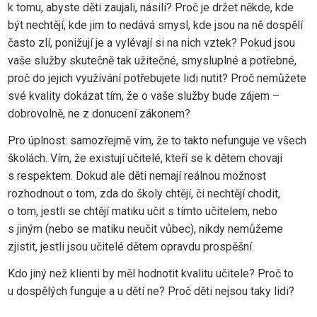
k tomu, abyste děti zaujali, násilí? Proč je držet někde, kde
být nechtějí, kde jim to nedává smysl, kde jsou na ně dospělí
často zlí, ponižují je a vylévají si na nich vztek? Pokud jsou
vaše služby skutečně tak užitečné, smysluplné a potřebné,
proč do jejich využívání potřebujete lidi nutit? Proč nemůžete
své kvality dokázat tím, že o vaše služby bude zájem –
dobrovolně, ne z donucení zákonem?
Pro úplnost: samozřejmě vím, že to takto nefunguje ve všech
školách. Vím, že existují učitelé, kteří se k dětem chovají
s respektem. Dokud ale děti nemají reálnou možnost
rozhodnout o tom, zda do školy chtějí, či nechtějí chodit,
o tom, jestli se chtějí matiku učit s tímto učitelem, nebo
s jiným (nebo se matiku neučit vůbec), nikdy nemůžeme
zjistit, jestli jsou učitelé dětem opravdu prospěšní.
Kdo jiný než klienti by měl hodnotit kvalitu učitele? Proč to
u dospělých funguje a u dětí ne? Proč děti nejsou taky lidi?