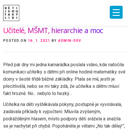
Skip
to
content
Učitelé, MŠMT, hierarchie a moc
ÚVOD
O MNĚ A O PROJEKTU
NAKLADATELSTVÍ
E-SHOP
POSTED ON
16. 1. 2021
BY
ADMIN-DEV
VIDEA A ROZHOVORY
ARCHIV ČLÁNKŮ
PODPOŘIT
KONTAKT
Před pár dny mi jedna kamarádka poslala video, kde natočila
komunikaci učitelky s dětmi při online hodině matematiky své
dcery v šesté třídě běžné základky. Ptala se mě, jestli je
přecitlivělá, nebo se mi taky zdá, že učitelka s dětmi mluví
fakt hrozně. No… nebylo to hezký…
Učitelka na děti vyštěkávala pokyny, postupně je vyvolávala,
zadávala příklady k vypočtení. Mluvila zvýšeným,
podrážděným hlasem, místo podpory děti srážela a snažila
se je nachytat při chybě. Popoháněla je větami „No tak dělej!”,