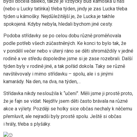
bydlí docela daleko, takže je vždycky buď kámoška u nás
(nebo u Lucky tatínka) třeba týden, jindy je zas Lucka třeba
týden u kámošky. Nejdůležitější je, že Lucka je takhle
spokojená. Kdyby nebyla, hledali bychom jiné cesty.
Podoba střídavky se po celou dobu různě proměňovala
podle potřeb všech zúčastněných. Ke konci to bylo tak, že
v pondělí večer nebo v úterý ráno se děti shromáždily v jedné
rodině a ve středu dopoledne jsme si je zase rozebrali. Další
týden byly v rodině jiné, a tak pořád dokola. Taky se různě
navštěvovaly i mimo střídavku – spolu, ale i s jinými
kamarády. Na den, na dva, na týden,…
Střídavka nikdy nesloužila k “učení”. Měli jsme ji prostě proto,
že je fajn se vídat. Nejdřív jsem děti často brávala na různé
akce a výlety. Později se holky sice občas nechaly k něčemu
přemluvit, ale nejradši byly prostě spolu. Ještě si občas
i hrály, třeba s plyšáky.