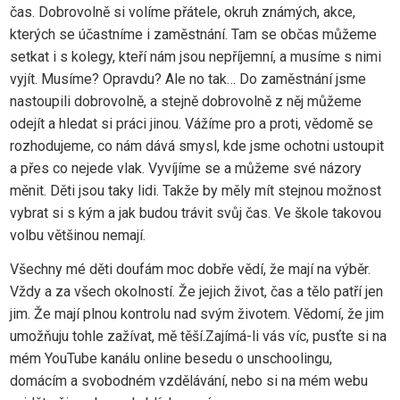
čas. Dobrovolně si volíme přátele, okruh známých, akce,
kterých se účastníme i zaměstnání. Tam se občas můžeme
setkat i s kolegy, kteří nám jsou nepříjemní, a musíme s nimi
vyjít. Musíme? Opravdu? Ale no tak… Do zaměstnání jsme
nastoupili dobrovolně, a stejně dobrovolně z něj můžeme
odejít a hledat si práci jinou. Vážíme pro a proti, vědomě se
rozhodujeme, co nám dává smysl, kde jsme ochotni ustoupit
a přes co nejede vlak. Vyvíjíme se a můžeme své názory
měnit. Děti jsou taky lidi. Takže by měly mít stejnou možnost
vybrat si s kým a jak budou trávit svůj čas. Ve škole takovou
volbu většinou nemají.
Všechny mé děti doufám moc dobře vědí, že mají na výběr.
Vždy a za všech okolností. Že jejich život, čas a tělo patří jen
jim. Že mají plnou kontrolu nad svým životem. Vědomí, že jim
umožňuju tohle zažívat, mě těší.Zajímá-li vás víc, pusťte si na
mém YouTube kanálu online besedu o unschoolingu,
domácím a svobodném vzdělávání, nebo si na mém webu