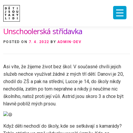
Skip
to
content
Unschoolerská střídavka
ÚVOD
O MNĚ A O PROJEKTU
NAKLADATELSTVÍ
E-SHOP
POSTED ON
7. 4. 2022
BY
ADMIN-DEV
VIDEA A ROZHOVORY
ARCHIV ČLÁNKŮ
PODPOŘIT
KONTAKT
Asi víte, že žijeme život bez škol. V současné chvíli jejich
služeb nechce využívat žádné z mých tří dětí. Danovi je 20,
chodil do ZŠ a pak na střední, Lucce je 14, do školy nikdy
nechodila, zatím po tom neprahne a nikdy ji neučíme nic
školního, natož proti její vůli. Astrid jsou skoro 3 a chce být
hlavně poblíž mých prsou.
Když děti nechodí do školy, kde se setkávají s kamarády?