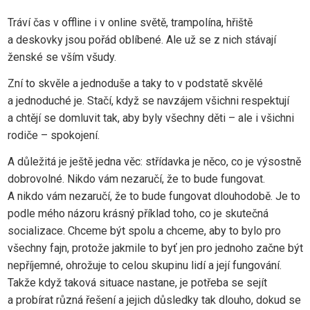
Tráví čas v offline i v online světě, trampolína, hřiště
a deskovky jsou pořád oblíbené. Ale už se z nich stávají
ženské se vším všudy.
Zní to skvěle a jednoduše a taky to v podstatě skvělé
a jednoduché je. Stačí, když se navzájem všichni respektují
a chtějí se domluvit tak, aby byly všechny děti – ale i všichni
rodiče – spokojení.
A důležitá je ještě jedna věc: střídavka je něco, co je výsostně
dobrovolné. Nikdo vám nezaručí, že to bude fungovat.
A nikdo vám nezaručí, že to bude fungovat dlouhodobě. Je to
podle mého názoru krásný příklad toho, co je skutečná
socializace. Chceme být spolu a chceme, aby to bylo pro
všechny fajn, protože jakmile to byť jen pro jednoho začne být
nepříjemné, ohrožuje to celou skupinu lidí a její fungování.
Takže když taková situace nastane, je potřeba se sejít
a probírat různá řešení a jejich důsledky tak dlouho, dokud se