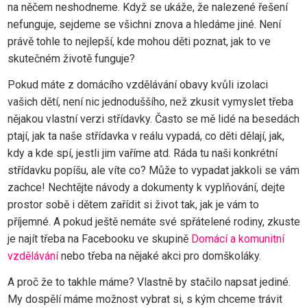
na něčem neshodneme. Když se ukáže, že nalezené řešení
nefunguje, sejdeme se všichni znova a hledáme jiné. Není
právě tohle to nejlepší, kde mohou děti poznat, jak to ve
skutečném životě funguje?
Pokud máte z domácího vzdělávání obavy kvůli izolaci
vašich dětí, není nic jednoduššího, než zkusit vymyslet třeba
nějakou vlastní verzi střídavky. Často se mě lidé na besedách
ptají, jak ta naše střídavka v reálu vypadá, co děti dělají, jak,
kdy a kde spí, jestli jim vaříme atd. Ráda tu naši konkrétní
střídavku popíšu, ale víte co? Může to vypadat jakkoli se vám
zachce! Nechtějte návody a dokumenty k vyplňování, dejte
prostor sobě i dětem zařídit si život tak, jak je vám to
příjemné. A pokud ještě nemáte své spřátelené rodiny, zkuste
je najít třeba na Facebooku ve skupině
Domácí a komunitní
vzdělávání
nebo třeba na nějaké akci pro domškoláky.
A proč že to takhle máme? Vlastně by stačilo napsat jediné.
My dospělí máme možnost vybrat si, s kým chceme trávit