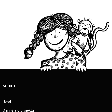
MENU
Úvod
O mně a o projektu