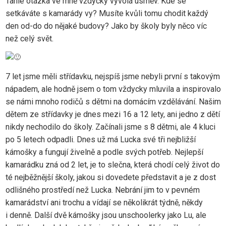
Tahle otázka ve mně vždycky vyvolá úsměv. Kde se
setkáváte s kamarády vy? Musíte kvůli tomu chodit každý
den od-do do nějaké budovy? Jako by školy byly něco víc
než celý svět.
7 let jsme měli střídavku, nejspíš jsme nebyli první s takovým
nápadem, ale hodně jsem o tom vždycky mluvila a inspirovalo
se námi mnoho rodičů s dětmi na domácím vzdělávání. Našim
dětem ze střídavky je dnes mezi 16 a 12 lety, ani jedno z dětí
nikdy nechodilo do školy. Začínali jsme s 8 dětmi, ale 4 kluci
po 5 letech odpadli. Dnes už má Lucka své tři nejbližší
kámošky a fungují živelně a podle svých potřeb. Nejlepší
kamarádku zná od 2 let, je to slečna, která chodí celý život do
té nejběžnější školy, jakou si dovedete představit a je z dost
odlišného prostředí než Lucka. Nebrání jim to v pevném
kamarádství ani trochu a vídají se několikrát týdně, někdy
i denně. Další dvě kámošky jsou unschoolerky jako Lu, ale