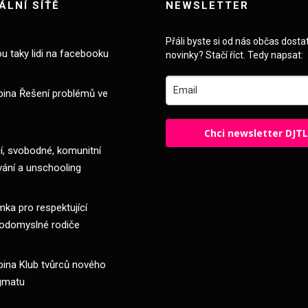
ÁLNÍ SÍŤĚ
NEWSLETTER
Přáli byste si od nás občas dosta
ou taky lidi na facebooku
novinky? Stačí říct. Tedy napsat:
pina Řešení problémů ve
Chci newsletter DJT
, svobodné, komunitní
vání a unschooling
ka pro respektující
odomyslné rodiče
pina Klub tvůrců nového
gmatu