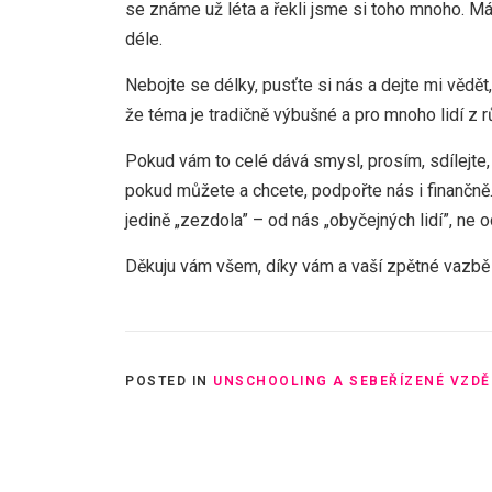
se známe už léta a řekli jsme si toho mnoho. M
déle.
Nebojte se délky, pusťte si nás a dejte mi vědět,
že téma je tradičně výbušné a pro mnoho lidí z r
Pokud vám to celé dává smysl, prosím, sdílejte, 
pokud můžete a chcete, podpořte nás i finančně.
jedině „zezdola” – od nás „obyčejných lidí”, ne o
Děkuju vám všem, díky vám a vaší zpětné vazbě
POSTED IN
UNSCHOOLING A SEBEŘÍZENÉ VZDĚ