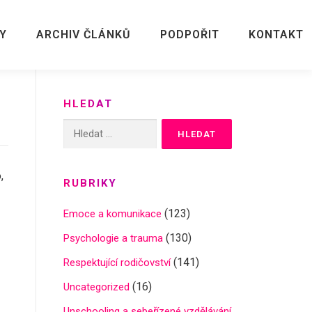
Y
ARCHIV ČLÁNKŮ
PODPOŘIT
KONTAKT
HLEDAT
Vyhledávání
,
RUBRIKY
(123)
Emoce a komunikace
(130)
Psychologie a trauma
(141)
Respektující rodičovství
(16)
Uncategorized
Unschooling a sebeřízené vzdělávání