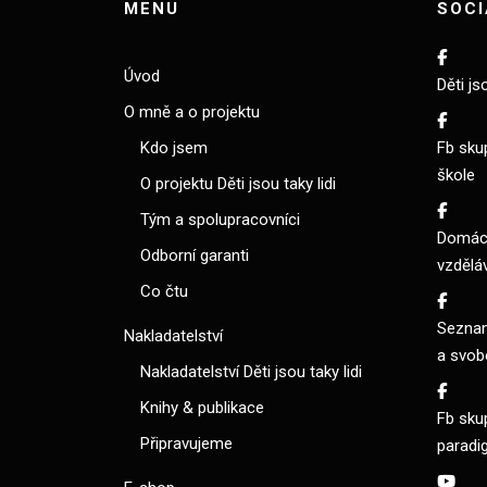
MENU
SOCI
Úvod
Děti js
O mně a o projektu
Kdo jsem
Fb sku
škole
O projektu Děti jsou taky lidi
Tým a spolupracovníci
Domácí
Odborní garanti
vzdělá
Co čtu
Seznam
Nakladatelství
a svob
Nakladatelství Děti jsou taky lidi
Knihy & publikace
Fb sku
Připravujeme
paradi