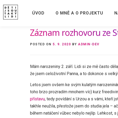
Skip
to
ÚVOD
O MNĚ A O PROJEKTU
N
content
Záznam rozhovoru ze S
POSTED ON
5. 9. 2020
BY
ADMIN-DEV
Mám narozeniny 2. září. Lidi si ze mě často děla
že jsem celoživotní Panna, a to dokonce s velkým
Letos jsem ovšem ke svým kulatým narozeninám 
toho brzo prozradím mnohem víc) kurz freedivi
přístavu
, tedy povídání s Urzou a s vámi, kteří 
takhle neužila, přestože jsem do studia jela –
během natáčení vůbec nebylo nejlíp. Lehkost, s 