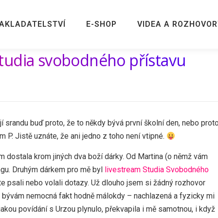
AKLADATELSTVÍ
E-SHOP
VIDEA A ROZHOVOR
tudia svobodného přístavu
jí srandu buď proto, že to někdy bývá první školní den, nebo proto
 P. Jistě uznáte, že ani jedno z toho není vtipné.
dostala krom jiných dva boží dárky. Od Martina (o němž vám
ngu. Druhým dárkem pro mě byl
livestream Studia Svobodného
jste psali nebo volali dotazy. Už dlouho jsem si žádný rozhovor
 ač bývám nemocná fakt hodně málokdy – nachlazená a fyzicky mi
jakou povídání s Urzou plynulo, překvapila i mě samotnou, i když