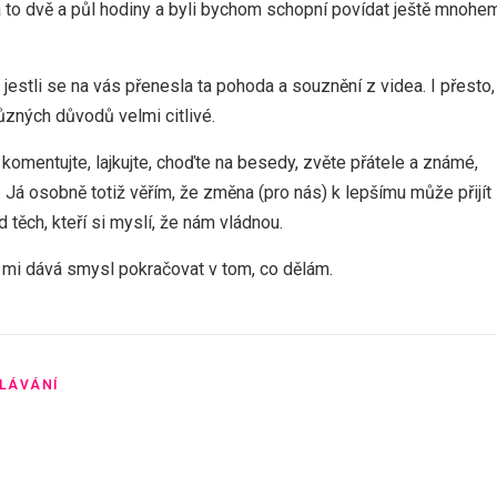
á to dvě a půl hodiny a byli bychom schopní povídat ještě mnohe
 jestli se na vás přenesla ta pohoda a souznění z videa. I přesto,
ůzných důvodů velmi citlivé.
komentujte, lajkujte, choďte na besedy, zvěte přátele a známé,
 Já osobně totiž věřím, že změna (pro nás) k lepšímu může přijít
d těch, kteří si myslí, že nám vládnou.
 mi dává smysl pokračovat v tom, co dělám.
LÁVÁNÍ