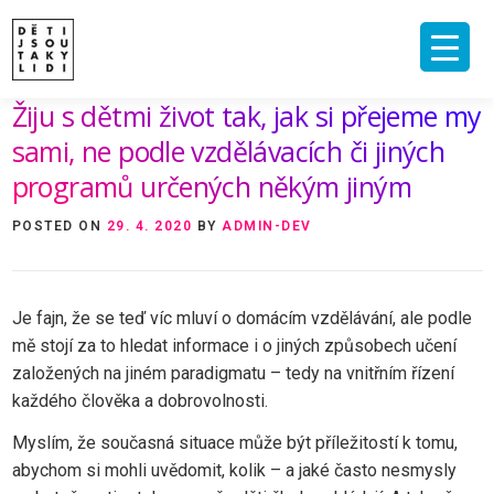
Skip
to
content
Žiju s dětmi život tak, jak si přejeme my
ÚVOD
O MNĚ A O PROJEKTU
NAKLADATELSTVÍ
E-SHOP
sami, ne podle vzdělávacích či jiných
VIDEA A ROZHOVORY
ARCHIV ČLÁNKŮ
programů určených někým jiným
PODPOŘIT
KONTAKT
POSTED ON
29. 4. 2020
BY
ADMIN-DEV
Je fajn, že se teď víc mluví o domácím vzdělávání, ale podle
mě stojí za to hledat informace i o jiných způsobech učení
založených na jiném paradigmatu – tedy na vnitřním řízení
každého člověka a dobrovolnosti.
Myslím, že současná situace může být příležitostí k tomu,
abychom si mohli uvědomit, kolik – a jaké často nesmysly