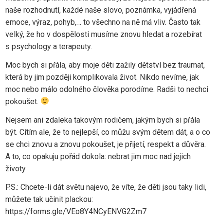
naše rozhodnutí, každé naše slovo, poznámka, vyjádřená
emoce, výraz, pohyb,… to všechno na ně má vliv. Často tak
velký, že ho v dospělosti musíme znovu hledat a rozebírat
s psychology a terapeuty.
Moc bych si přála, aby moje děti zažily dětství bez traumat,
která by jim později komplikovala život. Nikdo nevíme, jak
moc nebo málo odolného člověka porodíme. Radši to nechci
pokoušet.
Nejsem ani zdaleka takovým rodičem, jakým bych si přála
být. Cítím ale, že to nejlepší, co můžu svým dětem dát, a o co
se chci znovu a znovu pokoušet, je přijetí, respekt a důvěra.
A to, co opakuju pořád dokola: nebrat jim moc nad jejich
životy.
P.S.: Chcete-li dát světu najevo, že víte, že děti jsou taky lidi,
můžete tak učinit plackou:
https://forms.gle/VEo8Y4NCyENVG2Zm7