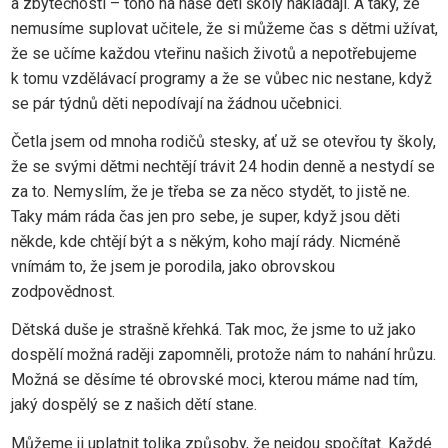
a zbytečnosti – toho na naše děti školy nakládají. A taky, že
nemusíme suplovat učitele, že si můžeme čas s dětmi užívat,
že se učíme každou vteřinu našich životů a nepotřebujeme
k tomu vzdělávací programy a že se vůbec nic nestane, když
se pár týdnů děti nepodívají na žádnou učebnici.
Četla jsem od mnoha rodičů stesky, ať už se otevřou ty školy,
že se svými dětmi nechtějí trávit 24 hodin denně a nestydí se
za to. Nemyslím, že je třeba se za něco stydět, to jistě ne.
Taky mám ráda čas jen pro sebe, je super, když jsou děti
někde, kde chtějí být a s někým, koho mají rády. Nicméně
vnímám to, že jsem je porodila, jako obrovskou
zodpovědnost.
Dětská duše je strašně křehká. Tak moc, že jsme to už jako
dospělí možná raději zapomněli, protože nám to nahání hrůzu.
Možná se děsíme té obrovské moci, kterou máme nad tím,
jaký dospělý se z našich dětí stane.
Můžeme ji uplatnit tolika způsoby, že nejdou spočítat. Každé