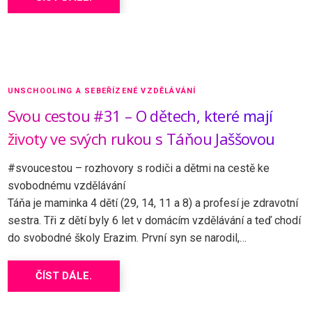
UNSCHOOLING A SEBEŘÍZENÉ VZDĚLÁVÁNÍ
Svou cestou #31 – O dětech, které mají
životy ve svých rukou s Táňou Jaššovou
#svoucestou – rozhovory s rodiči a dětmi na cestě ke
svobodnému vzdělávání
Táňa je maminka 4 dětí (29, 14, 11 a 8) a profesí je zdravotní
sestra. Tři z dětí byly 6 let v domácím vzdělávání a teď chodí
do svobodné školy Erazim. První syn se narodil,…
ČÍST DÁLE.