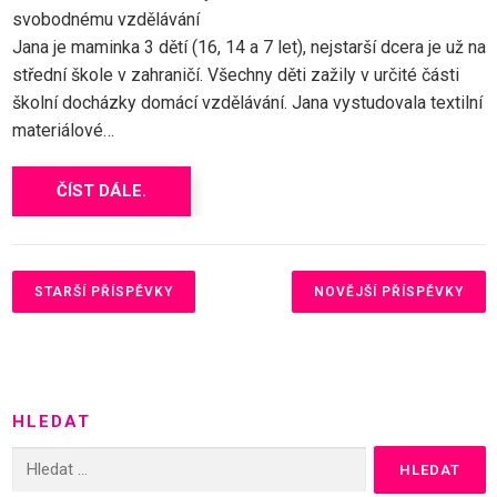
svobodnému vzdělávání
Jana je maminka 3 dětí (16, 14 a 7 let), nejstarší dcera je už na
střední škole v zahraničí. Všechny děti zažily v určité části
školní docházky domácí vzdělávání. Jana vystudovala textilní
materiálové…
ČÍST DÁLE.
N
a
STARŠÍ PŘÍSPĚVKY
NOVĚJŠÍ PŘÍSPĚVKY
v
i
g
a
HLEDAT
c
e
Vyhledávání
p