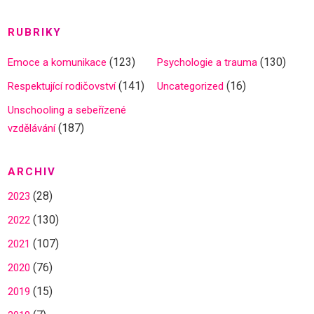
r
o
RUBRIKY
p
(123)
(130)
Emoce a komunikace
Psychologie a trauma
ř
í
(141)
(16)
Respektující rodičovství
Uncategorized
s
Unschooling a sebeřízené
p
(187)
vzdělávání
ě
v
ARCHIV
k
y
(28)
2023
(130)
2022
(107)
2021
(76)
2020
(15)
2019