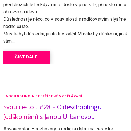
předchozích let, a když mi to došlo v plné síle, přineslo mi to
obrovskou úlevu.
Důslednost je něco, co v souvislosti s rodičovstvím slyšíme
hodně často.
Musíte být důslední, jinak dítě zvlčí! Musíte by důslední, jinak
vám…
ČÍST DÁLE.
UNSCHOOLING A SEBEŘÍZENÉ VZDĚLÁVÁNÍ
Svou cestou #28 – O deschoolingu
(odškolnění) s Janou Urbanovou
#svoucestou – rozhovory s rodiči a dětmi na cestě ke