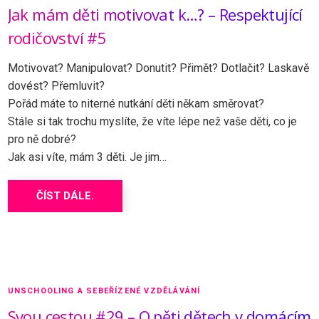
Jak mám děti motivovat k…? – Respektující
rodičovství #5
Motivovat? Manipulovat? Donutit? Přimět? Dotlačit? Laskavě
dovést? Přemluvit?
Pořád máte to niterné nutkání děti někam směrovat?
Stále si tak trochu myslíte, že víte lépe než vaše děti, co je
pro ně dobré?
Jak asi víte, mám 3 děti. Je jim…
ČÍST DÁLE.
UNSCHOOLING A SEBEŘÍZENÉ VZDĚLÁVÁNÍ
Svou cestou #29 – O pěti dětech v domácím