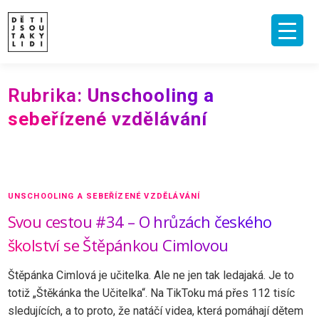
Skip
to
content
ÚVOD
O MNĚ A O PROJEKTU
NAKLADATELSTVÍ
E-SHOP
Rubrika:
Unschooling a
VIDEA A ROZHOVORY
ARCHIV ČLÁNKŮ
sebeřízené vzdělávání
PODPOŘIT
KONTAKT
UNSCHOOLING A SEBEŘÍZENÉ VZDĚLÁVÁNÍ
Svou cestou #34 – O hrůzách českého
školství se Štěpánkou Cimlovou
Štěpánka Cimlová je učitelka. Ale ne jen tak ledajaká. Je to
totiž „Štěkánka the Učitelka“. Na TikToku má přes 112 tisíc
sledujících, a to proto, že natáčí videa, která pomáhají dětem