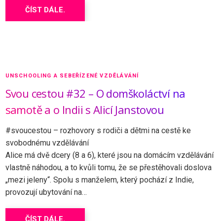
ČÍST DÁLE.
UNSCHOOLING A SEBEŘÍZENÉ VZDĚLÁVÁNÍ
Svou cestou #32 – O domškoláctví na
samotě a o Indii s Alicí Janstovou
#svoucestou – rozhovory s rodiči a dětmi na cestě ke
svobodnému vzdělávání
Alice má dvě dcery (8 a 6), které jsou na domácím vzdělávání
vlastně náhodou, a to kvůli tomu, že se přestěhovali doslova
„mezi jeleny“. Spolu s manželem, který pochází z Indie,
provozují ubytování na…
ČÍST DÁLE.