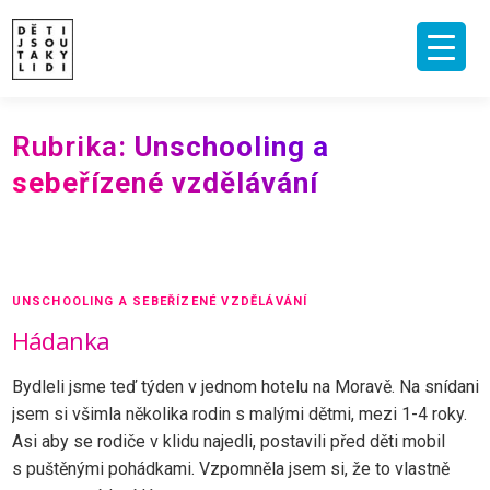
Skip
to
content
ÚVOD
O MNĚ A O PROJEKTU
NAKLADATELSTVÍ
E-SHOP
Rubrika:
Unschooling a
VIDEA A ROZHOVORY
ARCHIV ČLÁNKŮ
sebeřízené vzdělávání
PODPOŘIT
KONTAKT
UNSCHOOLING A SEBEŘÍZENÉ VZDĚLÁVÁNÍ
Hádanka
Bydleli jsme teď týden v jednom hotelu na Moravě. Na snídani
jsem si všimla několika rodin s malými dětmi, mezi 1-4 roky.
Asi aby se rodiče v klidu najedli, postavili před děti mobil
s puštěnými pohádkami. Vzpomněla jsem si, že to vlastně