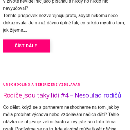
v životě neviděl nic jako písanku a nikdy ho nikdo nic
nevyučoval?
Tenhle příspěvek nezveřejňuju proto, abych někomu něco
dokazovala. Je mi už dávno úplně fuk, co si kdo myslí o tom,
jak žijeme.…
ČÍST DÁLE.
UNSCHOOLING A SEBEŘÍZENÉ VZDĚLÁVÁNÍ
Rodiče jsou taky lidi #4 – Nesoulad rodičů
Co dělat, když se s partnerem neshodneme na tom, jak by
měla probíhat výchova nebo vzdělávání našich dětí? Tahle
otázka se objevuje velmi často a i vy jste si o toto téma
psali. Podíváme se na to, kde vlastně může tkvět příčina