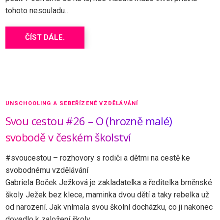
tohoto nesouladu…
ČÍST DÁLE.
UNSCHOOLING A SEBEŘÍZENÉ VZDĚLÁVÁNÍ
Svou cestou #26 – O (hrozně malé)
svobodě v českém školství
#svoucestou – rozhovory s rodiči a dětmi na cestě ke
svobodnému vzdělávání
Gabriela Boček Ježková je zakladatelka a ředitelka brněnské
školy Ježek bez klece, maminka dvou dětí a taky rebelka už
od narození. Jak vnímala svou školní docházku, co ji nakonec
dovedlo k založení školy,…