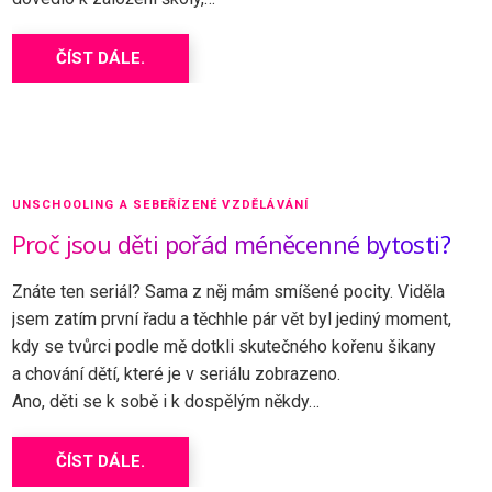
ČÍST DÁLE.
UNSCHOOLING A SEBEŘÍZENÉ VZDĚLÁVÁNÍ
Proč jsou děti pořád méněcenné bytosti?
Znáte ten seriál? Sama z něj mám smíšené pocity. Viděla
jsem zatím první řadu a těchhle pár vět byl jediný moment,
kdy se tvůrci podle mě dotkli skutečného kořenu šikany
a chování dětí, které je v seriálu zobrazeno.
Ano, děti se k sobě i k dospělým někdy…
ČÍST DÁLE.