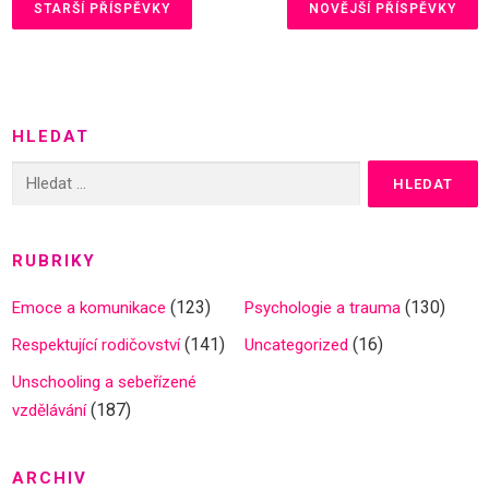
a
STARŠÍ PŘÍSPĚVKY
NOVĚJŠÍ PŘÍSPĚVKY
v
i
g
a
HLEDAT
c
e
Vyhledávání
p
r
o
RUBRIKY
p
(123)
(130)
Emoce a komunikace
Psychologie a trauma
ř
í
(141)
(16)
Respektující rodičovství
Uncategorized
s
Unschooling a sebeřízené
p
(187)
vzdělávání
ě
v
ARCHIV
k