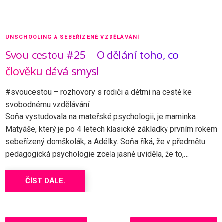
UNSCHOOLING A SEBEŘÍZENÉ VZDĚLÁVÁNÍ
Svou cestou #25 – O dělání toho, co
člověku dává smysl
#svoucestou – rozhovory s rodiči a dětmi na cestě ke
svobodnému vzdělávání
Soňa vystudovala na mateřské psychologii, je maminka
Matyáše, který je po 4 letech klasické základky prvním rokem
sebeřízený domškolák, a Adélky. Soňa říká, že v předmětu
pedagogická psychologie zcela jasně uviděla, že to,…
ČÍST DÁLE.
N