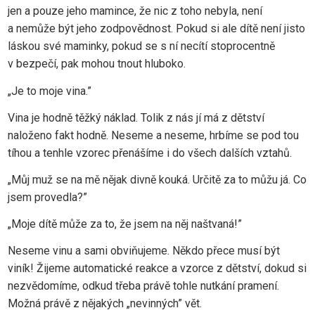
jen a pouze jeho mamince, že nic z toho nebyla, není
a nemůže být jeho zodpovědnost. Pokud si ale dítě není jisto
láskou své maminky, pokud se s ní necítí stoprocentně
v bezpečí, pak mohou tnout hluboko.
„Je to moje vina.”
Vina je hodně těžký náklad. Tolik z nás jí má z dětství
naloženo fakt hodně. Neseme a neseme, hrbíme se pod tou
tíhou a tenhle vzorec přenášíme i do všech dalších vztahů.
„Můj muž se na mě nějak divně kouká. Určitě za to můžu já. Co
jsem provedla?”
„Moje dítě může za to, že jsem na něj naštvaná!”
Neseme vinu a sami obviňujeme. Někdo přece musí být
viník! Žijeme automatické reakce a vzorce z dětství, dokud si
nezvědomíme, odkud třeba právě tohle nutkání pramení.
Možná právě z nějakých „nevinných” vět.