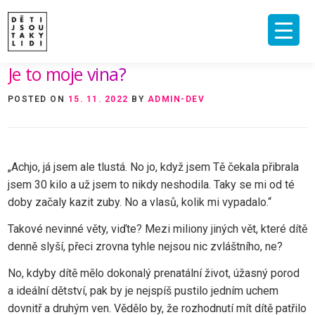
Skip
to
content
Je to moje vina?
ÚVOD
O MNĚ A O PROJEKTU
NAKLADATELSTVÍ
E-SHOP
POSTED ON
15. 11. 2022
BY
ADMIN-DEV
VIDEA A ROZHOVORY
ARCHIV ČLÁNKŮ
PODPOŘIT
KONTAKT
„Achjo, já jsem ale tlustá. No jo, když jsem Tě čekala přibrala
jsem 30 kilo a už jsem to nikdy neshodila. Taky se mi od té
doby začaly kazit zuby. No a vlasů, kolik mi vypadalo.“
Takové nevinné věty, viďte? Mezi miliony jiných vět, které dítě
denně slyší, přeci zrovna tyhle nejsou nic zvláštního, ne?
No, kdyby dítě mělo dokonalý prenatální život, úžasný porod
a ideální dětství, pak by je nejspíš pustilo jedním uchem
dovnitř a druhým ven. Vědělo by, že rozhodnutí mít dítě patřilo