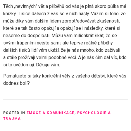
Těch „nevinných” vět a příběhů od vás je plná skoro půlka mé
knížky. Tisíce dalších z vás se v nich našly. Vážím si toho, že
můžu díky vám dalším lidem zprostředovávat zkušenosti,
které se tak často opakují a opakují se i následky, které si
neseme do dospělosti. Můžu vám milionkrát říkat, že se
svými trápeními nejste sami, ale teprve reálné příběhy
dalších tisíců lidí vám ukáží, že je nás mnoho, kdo zažívali
a stále prožívají velmi podobné věci. A je nás čím dál víc, kdo
si to uvědomují. Děkuju vám.
Pamatujete si taky konkrétní věty z vašeho dětství, které vás
dodnes bolí?
POSTED IN
EMOCE A KOMUNIKACE
,
PSYCHOLOGIE A
TRAUMA