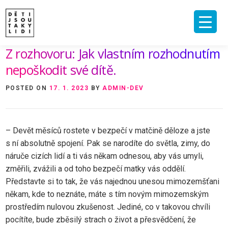
Skip
to
content
Z rozhovoru: Jak vlastním rozhodnutím
ÚVOD
O MNĚ A O PROJEKTU
NAKLADATELSTVÍ
E-SHOP
nepoškodit své dítě.
VIDEA A ROZHOVORY
ARCHIV ČLÁNKŮ
POSTED ON
17. 1. 2023
BY
ADMIN-DEV
PODPOŘIT
KONTAKT
– Devět měsíců rostete v bezpečí v matčině děloze a jste
s ní absolutně spojení. Pak se narodíte do světla, zimy, do
náruče cizích lidí a ti vás někam odnesou, aby vás umyli,
změřili, zvážili a od toho bezpečí matky vás oddělí.
Představte si to tak, že vás najednou unesou mimozemšťani
někam, kde to neznáte, máte s tím novým mimozemským
prostředím nulovou zkušenost. Jediné, co v takovou chvíli
pocítíte, bude zběsilý strach o život a přesvědčení, že