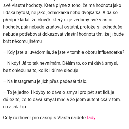
své vlastní hodnoty. Která plyne z toho, že má hodnotu jako
lidská bytost, ne jako jedničkářka nebo dvojkařka. A dá se
předpokládat, že člověk, který si je vědomý své vlastní
hodnoty, pak nebude zraňovat ostatní, protože si jednoduše
nebude potřebovat dokazovat vlastní hodnotu tím, že ji bude
brát někomu jinému.
– Kdy jste si uvědomila, že jste v tomhle oboru influencerka?
– Nikdy! Já to tak nevnímám. Dělám to, co mi dává smysl,
bez ohledu na to, kolik lidí mě sleduje.
– Na instagramu je jich přes padesát tisíc.
– To je jedno. I kdyby to dávalo smysl pro pět set lidí, je
důležité, že to dává smysl mně a že jsem autentická v tom,
co a jak žiju.
Celý rozhovor pro časopis Vlasta najdete
tady
.