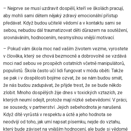
– Nejprve se musí uzdravit dospělí, kteří ve školách pracují,
aby mohli sami dětem nějaký zdravý emocionální přístup
předávat. Když budou učitelé vědomí a v kontaktu sami se
sebou, nebudou dál traumatizovat děti důrazem na soutěžení,
srovnáváním, hodnocením, nesmyslnou vnější motivací.
– Pokud vám škola moc nad vaším životem vezme, vyrostete
v člověka, který se chová bezmocně a dobrovolně se vzdává
moci nad sebou ve prospěch ostatních včetně manipulátorů,
populistů. Škola často učí lidi fungovat v módu oběti. Takže
se pak i v dospělosti bojíme ozvat, že se nám budou smát,
že nás budou zadupávat, že přijde trest, že se bude někdo
zlobit. Mnoho dospělých žije dnes v toxických vztazích, ze
kterých neumí odejít, protože mají nízké sebevědomí. V práci,
se sousedy, v partnerství. Jejich sebehodnota je narušená.
Když dítě vyrůstá v respektu a úctě a jeho hodnota se
neodvíjí od toho, jak umí napsat písemku, nejde do vztahu,
který bude záviset na vnějším hodnocení, ale bude si vědomé