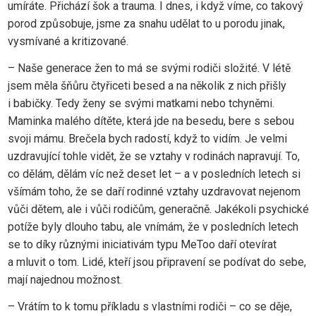
umíráte. Přichází šok a trauma. I dnes, i když víme, co takový
porod způsobuje, jsme za snahu udělat to u porodu jinak,
vysmívané a kritizované.
– Naše generace žen to má se svými rodiči složité. V létě
jsem měla šňůru čtyřiceti besed a na několik z nich přišly
i babičky. Tedy ženy se svými matkami nebo tchyněmi.
Maminka malého dítěte, která jde na besedu, bere s sebou
svoji mámu. Brečela bych radostí, když to vidím. Je velmi
uzdravující tohle vidět, že se vztahy v rodinách napravují. To,
co dělám, dělám víc než deset let – a v posledních letech si
všímám toho, že se daří rodinné vztahy uzdravovat nejenom
vůči dětem, ale i vůči rodičům, generačně. Jakékoli psychické
potíže byly dlouho tabu, ale vnímám, že v posledních letech
se to díky různými iniciativám typu MeToo daří otevírat
a mluvit o tom. Lidé, kteří jsou připravení se podívat do sebe,
mají najednou možnost.
– Vrátím to k tomu příkladu s vlastními rodiči – co se děje,