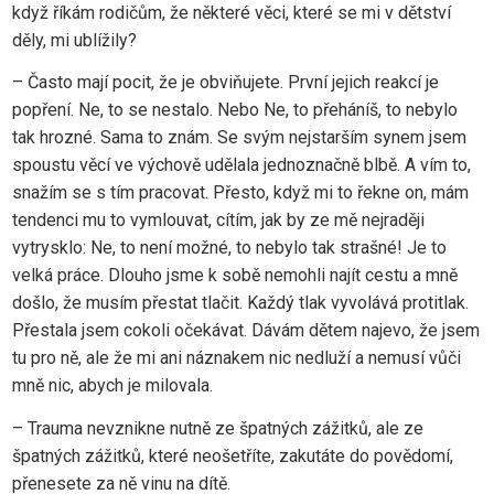
když říkám rodičům, že některé věci, které se mi v dětství
děly, mi ublížily?
– Často mají pocit, že je obviňujete. První jejich reakcí je
popření. Ne, to se nestalo. Nebo Ne, to přeháníš, to nebylo
tak hrozné. Sama to znám. Se svým nejstarším synem jsem
spoustu věcí ve výchově udělala jednoznačně blbě. A vím to,
snažím se s tím pracovat. Přesto, když mi to řekne on, mám
tendenci mu to vymlouvat, cítím, jak by ze mě nejraději
vytrysklo: Ne, to není možné, to nebylo tak strašné! Je to
velká práce. Dlouho jsme k sobě nemohli najít cestu a mně
došlo, že musím přestat tlačit. Každý tlak vyvolává protitlak.
Přestala jsem cokoli očekávat. Dávám dětem najevo, že jsem
tu pro ně, ale že mi ani náznakem nic nedluží a nemusí vůči
mně nic, abych je milovala.
– Trauma nevznikne nutně ze špatných zážitků, ale ze
špatných zážitků, které neošetříte, zakutáte do povědomí,
přenesete za ně vinu na dítě.